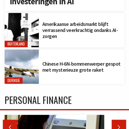
investeringen in AI
Amerikaanse arbeidsmarkt blijft
verrassend veerkrachtig ondanks AI-
zorgen
BUITENLAND
Chinese H-6N-bommenwerper gespot
met mysterieuze grote raket
DEFENSIE
PERSONAL FINANCE

