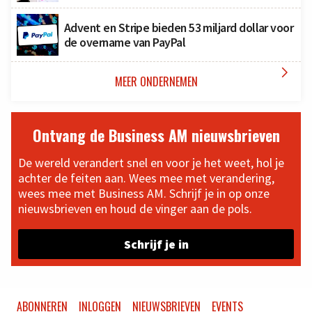
Advent en Stripe bieden 53 miljard dollar voor
de overname van PayPal

MEER ONDERNEMEN
Ontvang de Business AM nieuwsbrieven
De wereld verandert snel en voor je het weet, hol je
achter de feiten aan. Wees mee met verandering,
wees mee met Business AM. Schrijf je in op onze
nieuwsbrieven en houd de vinger aan de pols.
Schrijf je in
ABONNEREN
INLOGGEN
NIEUWSBRIEVEN
EVENTS