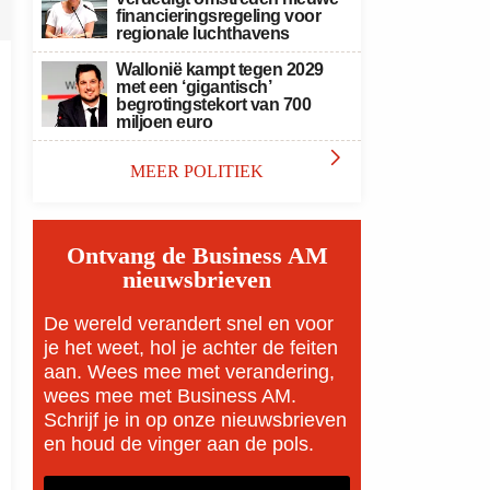
financieringsregeling voor
regionale luchthavens
Wallonië kampt tegen 2029
met een ‘gigantisch’
begrotingstekort van 700
miljoen euro

MEER POLITIEK
Ontvang de Business AM
nieuwsbrieven
De wereld verandert snel en voor
je het weet, hol je achter de feiten
aan. Wees mee met verandering,
wees mee met Business AM.
Schrijf je in op onze nieuwsbrieven
en houd de vinger aan de pols.