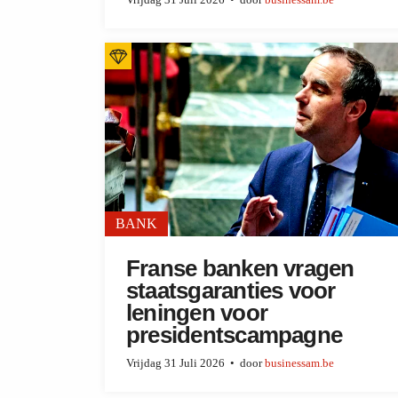
Vrijdag 31 Juli 2026
door
businessam.be
BANK
Franse banken vragen
staatsgaranties voor
leningen voor
presidentscampagne
Vrijdag 31 Juli 2026
door
businessam.be