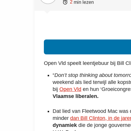

2
min lezen
Open Vld speelt leentjebuur bij Bill 
“
Don’t stop thinking about tomorr
weekend als lied terwijl alle kop
bij
Open Vld
en hun ‘Groeicongre
Vlaamse liberalen.
Dat lied van Fleetwood Mac was
minder
dan Bill Clinton, in de jare
dynamiek
die de jonge gouverne