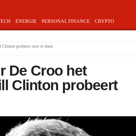
TECH
ENERGIE
PERSONAL FINANCE
CRYPTO
 Clinton probeert over te doen
r De Croo het
ll Clinton probeert