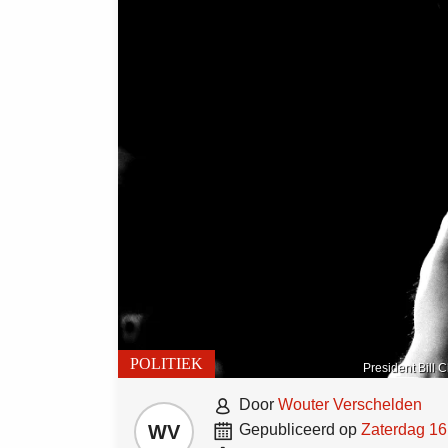
POLITIEK
President Bill 

door
Wouter Verschelden

WV
gepubliceerd op
zaterdag 1