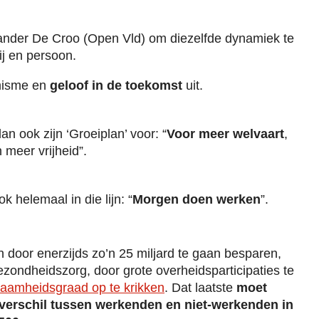
nder De Croo (Open Vld) om diezelfde dynamiek te
ij en persoon.
imisme en
geloof in de toekomst
uit.
n ook zijn ‘Groeiplan’ voor: “
Voor meer welvaart
,
n meer vrijheid”.
k helemaal in die lijn: “
Morgen doen werken
”.
n door enerzijds zo’n 25 miljard te gaan besparen,
ezondheidszorg, door grote overheidsparticipaties te
aamheidsgraad op te krikken
. Dat laatste
moet
verschil tussen werkenden en niet-werkenden in