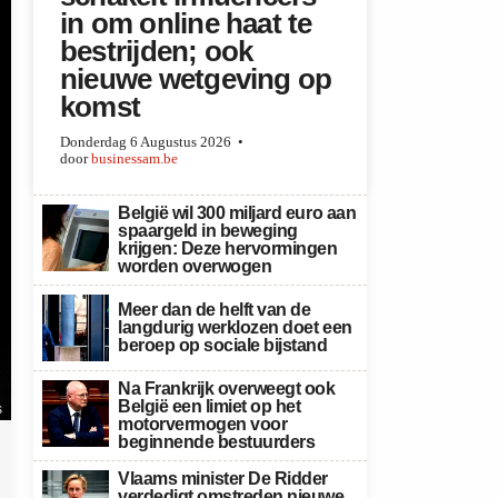
in om online haat te
bestrijden; ook
nieuwe wetgeving op
komst
Donderdag 6 Augustus 2026
door
businessam.be
België wil 300 miljard euro aan
spaargeld in beweging
krijgen: Deze hervormingen
worden overwogen
Meer dan de helft van de
langdurig werklozen doet een
beroep op sociale bijstand
Na Frankrijk overweegt ook
België een limiet op het
s
motorvermogen voor
beginnende bestuurders
Vlaams minister De Ridder
verdedigt omstreden nieuwe