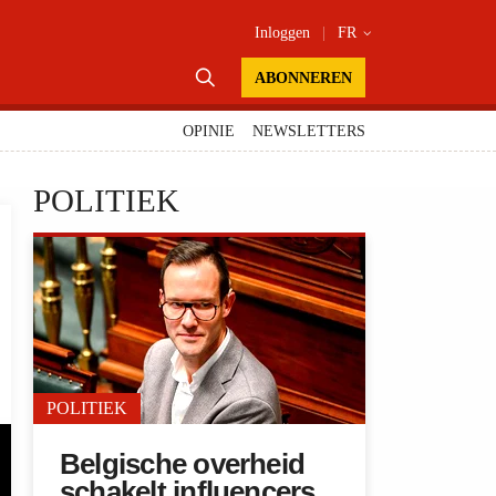
Inloggen
|
FR


ABONNEREN
OPINIE
NEWSLETTERS
POLITIEK
POLITIEK
Belgische overheid
schakelt influencers