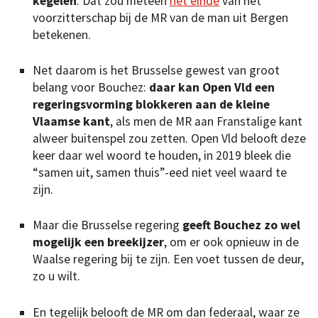
kegelen
. Dat zou meteen
het einde
van het
voorzitterschap bij de MR van de man uit Bergen
betekenen.
Net daarom is het Brusselse gewest van groot
belang voor Bouchez:
daar kan Open Vld een
regeringsvorming blokkeren aan de kleine
Vlaamse kant
, als men de MR aan Franstalige kant
alweer buitenspel zou zetten. Open Vld belooft deze
keer daar wel woord te houden, in 2019 bleek die
“samen uit, samen thuis”-eed niet veel waard te
zijn.
Maar die Brusselse regering
geeft Bouchez zo wel
mogelijk een breekijzer
, om er ook opnieuw in de
Waalse regering bij te zijn. Een voet tussen de deur,
zo u wilt.
En tegelijk belooft de MR om dan federaal, waar ze