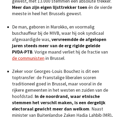
gewest, met 13.000 stemmen een absolute trekker.
Meer dan zijn eigen lijsttrekker toen
én de vierde
meeste in heel het Brussels gewest.
De man, geboren in Marokko, en voormalig
buschauffeur bij de MIVB, waar hij ook syndicaal
afgevaardigde was,
vervreemdde de afgelopen
jaren steeds meer van de erg rigide geleide
PVDA-PTB
. Vorige maand verliet hij de fractie van
de communisten
in Brussel.
Zeker voor Georges-Louis Bouchez is dit een
toptransfer: de Franstalige liberalen scoren
traditioneel goed in Brussel, maar vooral in de
rijkere gemeenten in het westen en zuiden van de
hoofdstad.
In de noordrand, waar etnische
stemmen het verschil maken, is een dergelijk
electoraal gewicht meer dan welkom
. Naast
minister van Buitenlandse Zaken Hadja Lahbib (MR),