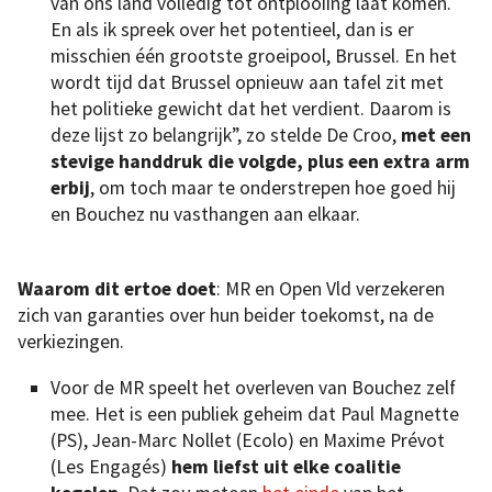
van ons land volledig tot ontplooiing laat komen.
En als ik spreek over het potentieel, dan is er
misschien één grootste groeipool, Brussel. En het
wordt tijd dat Brussel opnieuw aan tafel zit met
het politieke gewicht dat het verdient. Daarom is
deze lijst zo belangrijk”, zo stelde De Croo,
met een
stevige handdruk die volgde, plus een extra arm
erbij
, om toch maar te onderstrepen hoe goed hij
en Bouchez nu vasthangen aan elkaar.
Waarom dit ertoe doet
: MR en Open Vld verzekeren
zich van garanties over hun beider toekomst, na de
verkiezingen.
Voor de MR speelt het overleven van Bouchez zelf
mee. Het is een publiek geheim dat Paul Magnette
(PS), Jean-Marc Nollet (Ecolo) en Maxime Prévot
(Les Engagés)
hem liefst uit elke coalitie