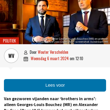
MR-voorzitter Georges-Louis Bouchez (MR) en premier
POLITIEK
Alexander De Croo (Open Vld) – screenshot: livestream MR
door
Wouter Verschelden

WV
woensdag 6 maart 2024
om
12:10

Lees voor
Van gezworen vijanden naar ‘brothers in arms’:
alleen Georges-Louis Bouchez (MR) en Alexander