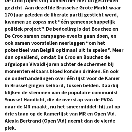
De Croo (Open Vld) kunnen het met uitgestreken
gezicht. Aan dezelfde Brusselse Grote Markt waar
170 jaar geleden de liberale partij gesticht werd,
kwamen ze zopas met “één gemeenschappelijk
politiek project”. De bedoeling is dat Bouchez en
De Croo samen campagne-events gaan doen, en
ook samen voorstellen neerleggen “om het
potentieel van België optimaal uit te spelen”. Meer
dan opvallend, omdat De Croo en Bouchez de
afgelopen Vivaldi-jaren achter de schermen bij
momenten elkaars bloed konden drinken. En ook
de onderhandelingen over één lijst voor de Kamer
in Brussel gingen keihard, tussen beiden. Daarbij
blijken de stemmen van de populaire communist
Youssef Handichi, die de overstap van de PVDA
naar de MR maakt, nu het smeermiddel: hij zal op
drie staan op de Kamerlijst van MR en Open Vld.
Alexia Bertrand (Open Vld) neemt dan de vierde
plek.