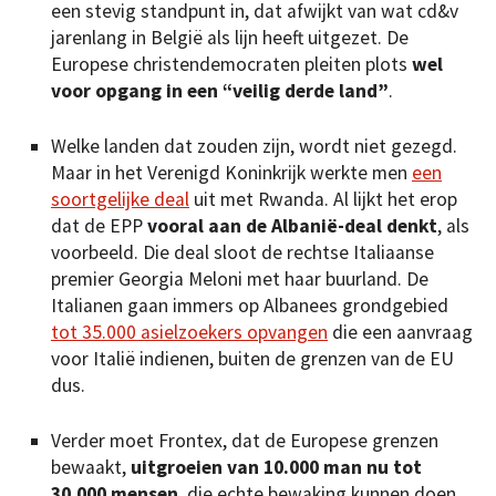
een stevig standpunt in, dat afwijkt van wat cd&v
jarenlang in België als lijn heeft uitgezet. De
Europese christendemocraten pleiten plots
wel
voor opgang in een “veilig derde land”
.
Welke landen dat zouden zijn, wordt niet gezegd.
Maar in het Verenigd Koninkrijk werkte men
een
soortgelijke deal
uit met Rwanda. Al lijkt het erop
dat de EPP
vooral aan de Albanië-deal denkt
, als
voorbeeld. Die deal sloot de rechtse Italiaanse
premier Georgia Meloni met haar buurland. De
Italianen gaan immers op Albanees grondgebied
tot 35.000 asielzoekers opvangen
die een aanvraag
voor Italië indienen, buiten de grenzen van de EU
dus.
Verder moet Frontex, dat de Europese grenzen
bewaakt,
uitgroeien van 10.000 man nu tot
30.000 mensen
, die echte bewaking kunnen doen.