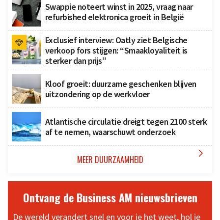
Swappie noteert winst in 2025, vraag naar
refurbished elektronica groeit in België
Exclusief interview: Oatly ziet Belgische
verkoop fors stijgen: “Smaakloyaliteit is
sterker dan prijs”
Kloof groeit: duurzame geschenken blijven
uitzondering op de werkvloer
Atlantische circulatie dreigt tegen 2100 sterk
af te nemen, waarschuwt onderzoek

MEER DUURZAAMHEID
Ontvang de Business AM nieuwsbrieven
De wereld verandert snel en voor je het weet, hol je