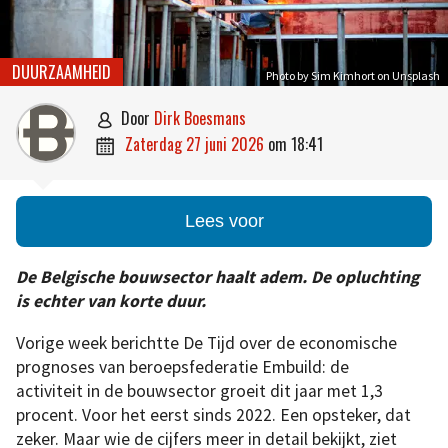
DUURZAAMHEID
Photo by Sim Kimhort on Unsplash
door
Dirk Boesmans

zaterdag 27 juni 2026
om
18:41

Lees voor
De Belgische bouwsector haalt adem. De opluchting
is echter van korte duur.
Vorige week berichtte De Tijd over de economische
prognoses van beroepsfederatie Embuild: de
activiteit in de bouwsector groeit dit jaar met 1,3
procent. Voor het eerst sinds 2022. Een opsteker, dat
zeker. Maar wie de cijfers meer in detail bekijkt, ziet