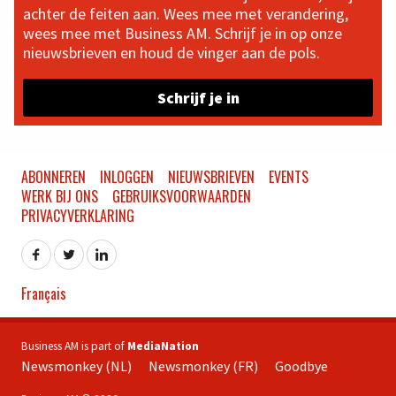
achter de feiten aan. Wees mee met verandering,
wees mee met Business AM. Schrijf je in op onze
nieuwsbrieven en houd de vinger aan de pols.
Schrijf je in
ABONNEREN
INLOGGEN
NIEUWSBRIEVEN
EVENTS
WERK BIJ ONS
GEBRUIKSVOORWAARDEN
PRIVACYVERKLARING
Français
Business AM is part of
MediaNation
Newsmonkey (NL)
Newsmonkey (FR)
Goodbye