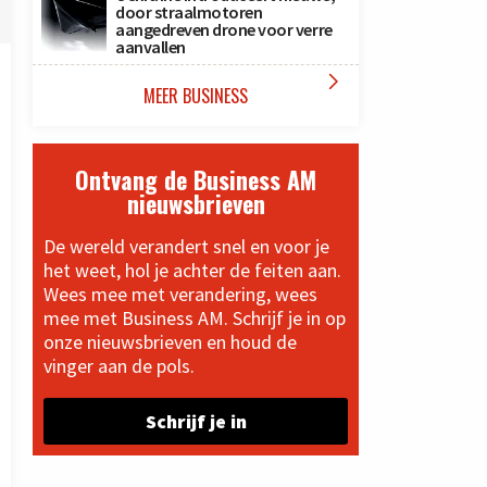
door straalmotoren
aangedreven drone voor verre
aanvallen

MEER BUSINESS
Ontvang de Business AM
nieuwsbrieven
De wereld verandert snel en voor je
het weet, hol je achter de feiten aan.
Wees mee met verandering, wees
mee met Business AM. Schrijf je in op
onze nieuwsbrieven en houd de
vinger aan de pols.
Schrijf je in