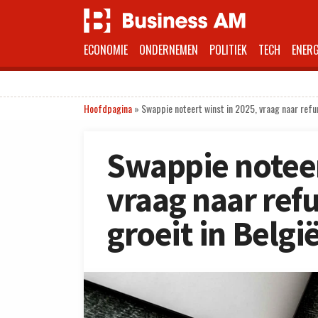
ECONOMIE
ONDERNEMEN
POLITIEK
TECH
ENERG
Hoofdpagina
»
Swappie noteert winst in 2025, vraag naar refur
Swappie noteer
vraag naar ref
groeit in Belgi