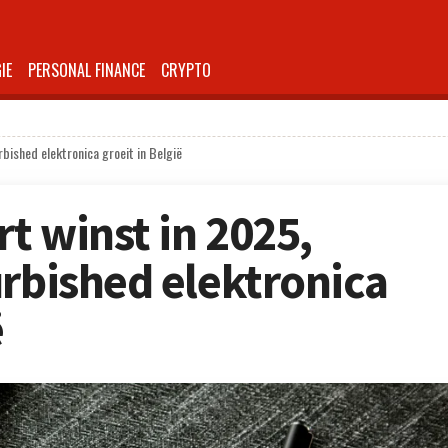
IE
PERSONAL FINANCE
CRYPTO
bished elektronica groeit in België
t winst in 2025,
urbished elektronica
ë