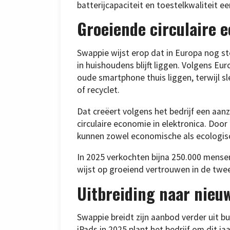
batterijcapaciteit en toestelkwaliteit ee
Groeiende circulaire 
Swappie wijst erop dat in Europa nog s
in huishoudens blijft liggen. Volgens Eu
oude smartphone thuis liggen, terwijl sl
of recyclet.
Dat creëert volgens het bedrijf een aanz
circulaire economie in elektronica. Doo
kunnen zowel economische als ecologisc
In 2025 verkochten bijna 250.000 mensen
wijst op groeiend vertrouwen in de tw
Uitbreiding naar nieu
Swappie breidt zijn aanbod verder uit b
iPads in 2025 plant het bedrijf om dit 