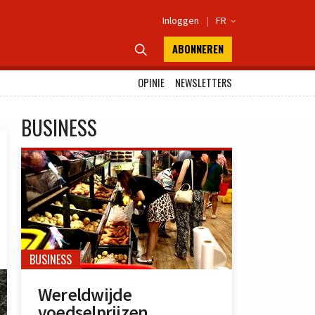
Inloggen
|
FR

ABONNEREN

OPINIE
NEWSLETTERS
BUSINESS
BUSINESS
Wereldwijde
voedselprijzen