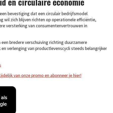
id en circulaire economie
een bevestiging dat een circulair bedrijfsmodel
il zich blijven richten op operationele efficiëntie,
dere versterking van consumentenvertrouwen in
n een bredere verschuiving richting duurzamere
en verlenging van productlevenscycli steeds belangrijker
s
 tijdelijk van onze promo en abonneer je hier!