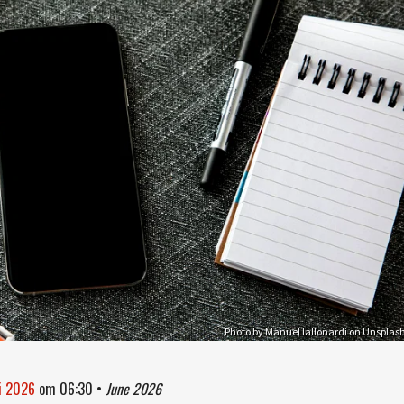
Photo by Manuel Iallonardi on Unsplas
ni 2026
om
06:30
•
June 2026