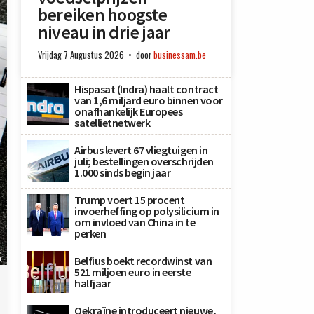
bereiken hoogste
niveau in drie jaar
Vrijdag 7 Augustus 2026
door
businessam.be
Hispasat (Indra) haalt contract
van 1,6 miljard euro binnen voor
onafhankelijk Europees
satellietnetwerk
Airbus levert 67 vliegtuigen in
juli; bestellingen overschrijden
1.000 sinds begin jaar
Trump voert 15 procent
invoerheffing op polysilicium in
om invloed van China in te
perken
h
Belfius boekt recordwinst van
521 miljoen euro in eerste
halfjaar
Oekraïne introduceert nieuwe,