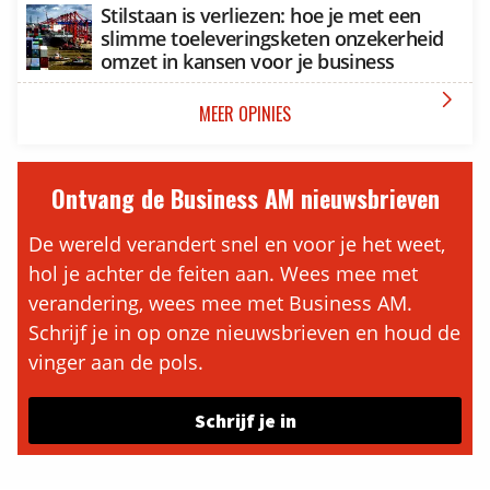
Stilstaan is verliezen: hoe je met een
slimme toeleveringsketen onzekerheid
omzet in kansen voor je business

MEER OPINIES
Ontvang de Business AM nieuwsbrieven
De wereld verandert snel en voor je het weet,
hol je achter de feiten aan. Wees mee met
verandering, wees mee met Business AM.
Schrijf je in op onze nieuwsbrieven en houd de
vinger aan de pols.
Schrijf je in