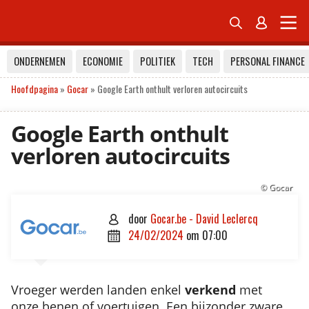


ONDERNEMEN
ECONOMIE
POLITIEK
TECH
PERSONAL FINANCE
Hoofdpagina
»
Gocar
»
Google Earth onthult verloren autocircuits
Google Earth onthult
verloren autocircuits
© Gocar
door
Gocar.be - David Leclercq

24/02/2024
om
07:00

Vroeger werden landen enkel
verkend
met
onze benen of voertuigen. Een bijzonder zware