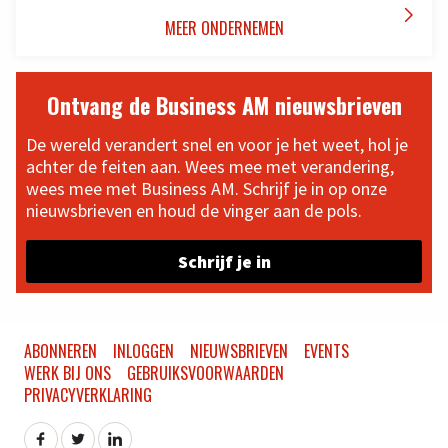

MEER ONDERNEMEN
Ontvang de Business AM nieuwsbrieven
De wereld verandert snel en voor je het weet, hol je
achter de feiten aan. Wees mee met verandering,
wees mee met Business AM. Schrijf je in op onze
nieuwsbrieven en houd de vinger aan de pols.
Schrijf je in
ABONNEREN
INLOGGEN
NIEUWSBRIEVEN
EVENTS
WERK BIJ ONS
GEBRUIKSVOORWAARDEN
PRIVACYVERKLARING