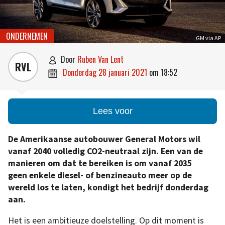
ONDERNEMEN
GM via AP
door
Ruben Van Lent

RVL
donderdag 28 januari 2021
om
18:52

Lees voor
De Amerikaanse autobouwer General Motors wil
vanaf 2040 volledig CO2-neutraal zijn. Een van de
manieren om dat te bereiken is om vanaf 2035
geen enkele diesel- of benzineauto meer op de
wereld los te laten, kondigt het bedrijf donderdag
aan.
Het is een ambitieuze doelstelling. Op dit moment is