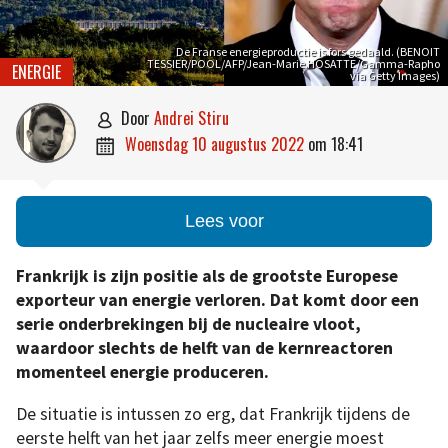
De Franse energieproductie is fors gedaald. (BENOIT
TESSIER/POOL/AFP/Jean-Marie HOSATTE/Gamma-Rapho
ENERGIE
via Getty Images)
door
Andrei Stiru

woensdag 10 augustus 2022
om
18:41

Lees voor
Frankrijk is zijn positie als de grootste Europese
exporteur van energie verloren. Dat komt door een
serie onderbrekingen bij de nucleaire vloot,
waardoor slechts de helft van de kernreactoren
momenteel energie produceren.
De situatie is intussen zo erg, dat Frankrijk tijdens de
eerste helft van het jaar zelfs meer energie moest