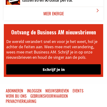
tussen 80 en 90 dollar per vat

MEER ENERGIE
Ontvang de Business AM nieuwsbrieven
De wereld verandert snel en voor je het weet, hol je
achter de feiten aan. Wees mee met verandering,
wees mee met Business AM. Schrijf je in op onze
nieuwsbrieven en houd de vinger aan de pols.
Schrijf je in
ABONNEREN
INLOGGEN
NIEUWSBRIEVEN
EVENTS
WERK BIJ ONS
GEBRUIKSVOORWAARDEN
PRIVACYVERKLARING