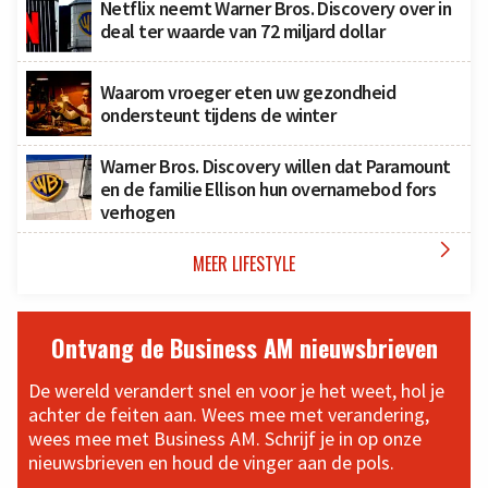
Netflix neemt Warner Bros. Discovery over in
deal ter waarde van 72 miljard dollar
Waarom vroeger eten uw gezondheid
ondersteunt tijdens de winter
Warner Bros. Discovery willen dat Paramount
en de familie Ellison hun overnamebod fors
verhogen

MEER LIFESTYLE
Ontvang de Business AM nieuwsbrieven
De wereld verandert snel en voor je het weet, hol je
achter de feiten aan. Wees mee met verandering,
wees mee met Business AM. Schrijf je in op onze
nieuwsbrieven en houd de vinger aan de pols.