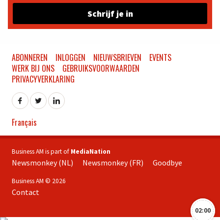
Schrijf je in
ABONNEREN
INLOGGEN
NIEUWSBRIEVEN
EVENTS
WERK BIJ ONS
GEBRUIKSVOORWAARDEN
PRIVACYVERKLARING
Français
Business AM is part of
MediaNation
Newsmonkey (NL)
Newsmonkey (FR)
Goodbye
Business AM © 2026
Contact
02:00