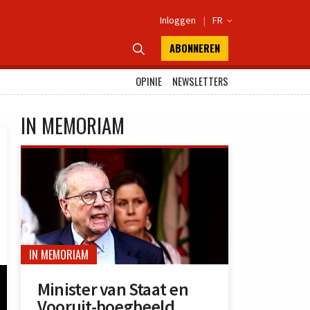
Inloggen
|
FR

ABONNEREN

OPINIE
NEWSLETTERS
IN MEMORIAM
IN MEMORIAM
Minister van Staat en
Vooruit-boegbeeld