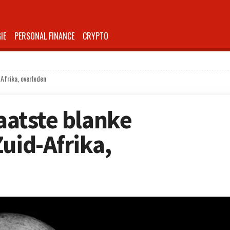
IE
PERSONAL FINANCE
CRYPTO
-Afrika, overleden
laatste blanke
uid-Afrika,