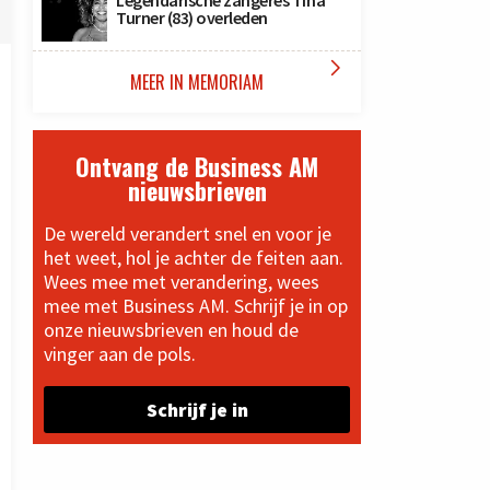
Legendarische zangeres Tina
Turner (83) overleden

MEER IN MEMORIAM
Ontvang de Business AM
nieuwsbrieven
De wereld verandert snel en voor je
het weet, hol je achter de feiten aan.
Wees mee met verandering, wees
mee met Business AM. Schrijf je in op
onze nieuwsbrieven en houd de
vinger aan de pols.
Schrijf je in