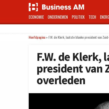
ECONOMIE
ONDERNEMEN
POLITIEK
TECH
ENERG
Hoofdpagina
»
F.W. de Klerk, laatste blanke president van Zuid
F.W. de Klerk, 
president van Z
overleden