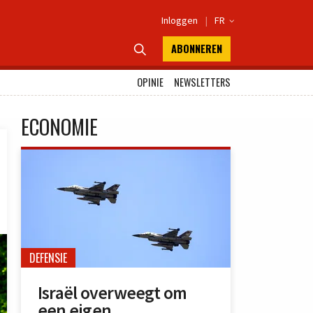
Inloggen
|
FR

ABONNEREN

OPINIE
NEWSLETTERS
ECONOMIE
DEFENSIE
Israël overweegt om
een eigen