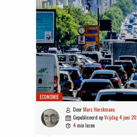
ECONOMIE
door
Marc Horckmans

gepubliceerd op
vrijdag 4 juni 2

4
min lezen
