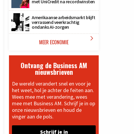
met UniCredit na recordwinsten
Amerikaanse arbeidsmarkt blijft
verrassend veerkrachtig
ondanks AI-zorgen

MEER ECONOMIE
Ontvang de Business AM
nieuwsbrieven
De wereld verandert snel en voor je
het weet, hol je achter de feiten aan.
Wees mee met verandering, wees
mee met Business AM. Schrijf je in op
onze nieuwsbrieven en houd de
vinger aan de pols.
Schrijf je in