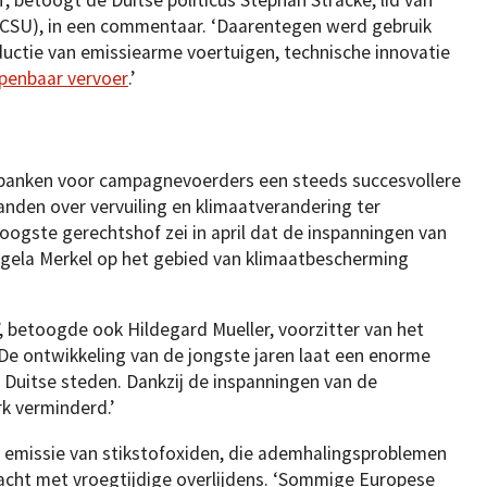
, betoogt de Duitse politicus Stephan Stracke, lid van
n (CSU), in een commentaar. ‘Daarentegen werd gebruik
uctie van emissiearme voertuigen, technische innovatie
openbaar vervoer
.’
tbanken voor campagnevoerders een steeds succesvollere
nden over vervuiling en klimaatverandering ter
ogste gerechtshof zei in april dat de inspanningen van
ngela Merkel op het gebied van klimaatbescherming
’, betoogde ook Hildegard Mueller, voorzitter van het
De ontwikkeling van de jongste jaren laat een enorme
e Duitse steden. Dankzij de inspanningen van de
rk verminderd.’
de emissie van stikstofoxiden, die ademhalingsproblemen
acht met vroegtijdige overlijdens. ‘Sommige Europese