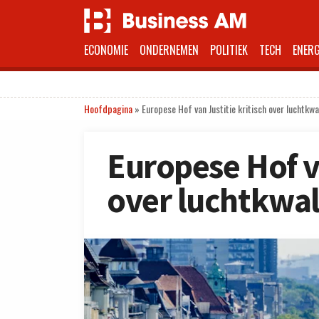
ECONOMIE
ONDERNEMEN
POLITIEK
TECH
ENERG
Hoofdpagina
»
Europese Hof van Justitie kritisch over luchtkwa
Europese Hof va
over luchtkwal