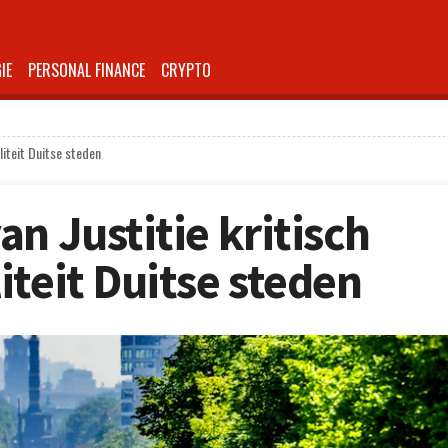
IE
PERSONAL FINANCE
CRYPTO
liteit Duitse steden
n Justitie kritisch
iteit Duitse steden