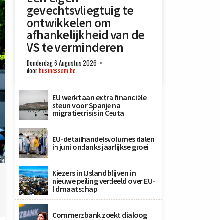
gevechtsvliegtuig te
ontwikkelen om
afhankelijkheid van de
VS te verminderen
Donderdag 6 Augustus 2026
door
businessam.be
EU werkt aan extra financiële
steun voor Spanje na
migratiecrisis in Ceuta
EU-detailhandelsvolumes dalen
in juni ondanks jaarlijkse groei
e
Kiezers in IJsland blijven in
nieuwe peiling verdeeld over EU-
lidmaatschap
Commerzbank zoekt dialoog