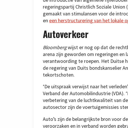
de introductie van algemene rijverboden’
regeringspartij Christlich Soziale Unio
gemaakt van stimulansen voor de introd
en
een herstructurering van het lokale 
Autoverkeer
Bloomberg
wijst er nog op dat de rech
arena zijn geworden om regeringen en la
verantwoording te roepen. Het Duitse ho
de regering van Duits bondskanselier A
tekortschoten.
‘De uitspraak verwijst naar het verleden
Verband der Automobilindustrie (VDA). ‘
verbetering van de luchtkwaliteit van d
autosector zijn de voertuigemissies ste
Auto’s zijn de belangrijkste bron voor 
veroorzaken en in verband worden gebr