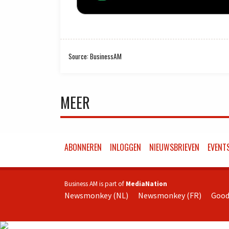
Source: BusinessAM
MEER
ABONNEREN
INLOGGEN
NIEUWSBRIEVEN
EVENT
Business AM is part of
MediaNation
Newsmonkey (NL)
Newsmonkey (FR)
Good