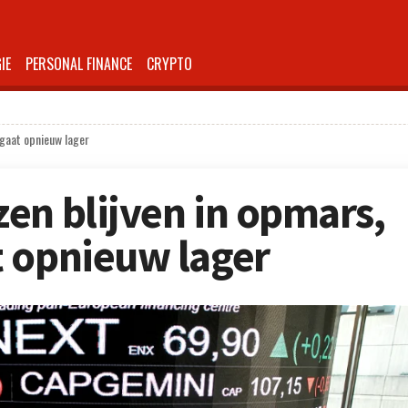
IE
PERSONAL FINANCE
CRYPTO
 gaat opnieuw lager
en blijven in opmars,
 opnieuw lager