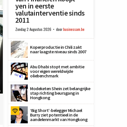
yen in eerste
valutainterventie sinds
2011
Zondag 2 Augustus 2026
door
businessam.be
Koperproductie in Chili zakt
naar laagste niveau sinds 2007
Abu Dhabi stopt met ambitie
voor eigen wereldwijde
oliebenchmark
Modeketen Shein zet belangrijke
x
stap richting beursgang in
Hongkong
‘Big Short’-belegger Michael
Burry ziet potentieel in de
aandelenmarkt van Hongkong