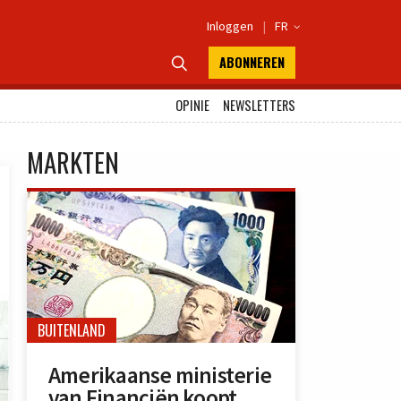
Inloggen
|
FR

ABONNEREN

OPINIE
NEWSLETTERS
MARKTEN
BUITENLAND
Amerikaanse ministerie
van Financiën koopt