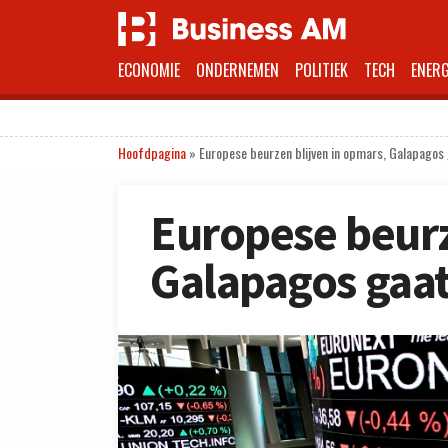
ECONOMIE
ONDERNEMEN
POLITIEK
TECH
ENERG
Hoofdpagina
»
Europese beurzen blijven in opmars, Galapagos
Europese beurz
Galapagos gaat