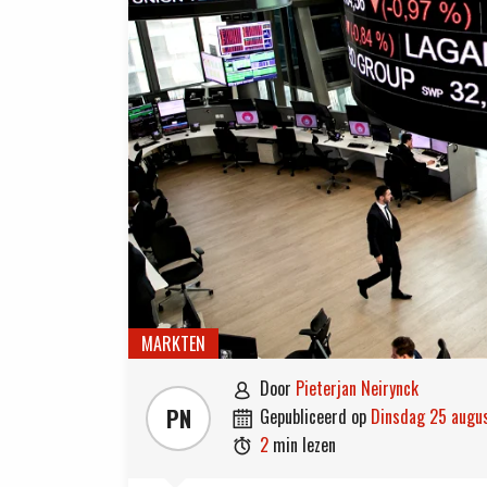
MARKTEN
door
Pieterjan Neirynck

PN
gepubliceerd op
dinsdag 25 aug

2
min lezen
