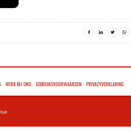
S
WERK BIJ ONS
GEBRUIKSVOORWAARDEN
PRIVACYVERKLARING
bye