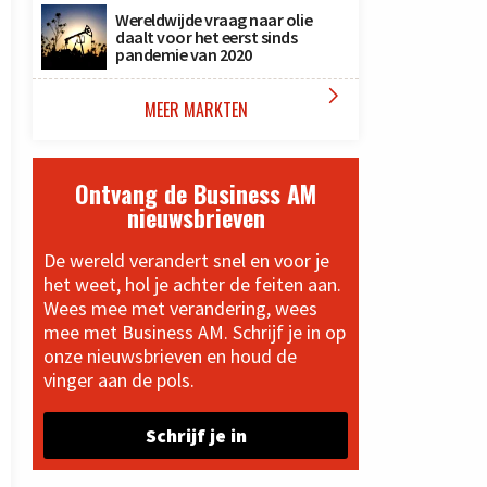
Wereldwijde vraag naar olie
daalt voor het eerst sinds
pandemie van 2020

MEER MARKTEN
Ontvang de Business AM
nieuwsbrieven
De wereld verandert snel en voor je
het weet, hol je achter de feiten aan.
Wees mee met verandering, wees
mee met Business AM. Schrijf je in op
onze nieuwsbrieven en houd de
vinger aan de pols.
Schrijf je in