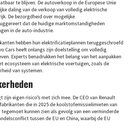
tbaar te blijven. De autoverkoop in de Europese Unie
jke daling van de verkoop van volledig elektrische
rijk. De bezorgdheid over mogelijke
uggereert dat de huidige marktomstandigheden
ngen in de auto-industrie.
kanten hebben hun elektrificatieplannen teruggeschroefd
o Cars heeft onlangs zijn doelstelling om volledig
even. Experts benadrukken het belang van het aanpakken
t ecosysteem van elektrische voertuigen, zoals de
arheid van systemen.
kerheden
gt zijn eigen risico’s met zich mee. De CEO van Renault
brikanten die in 2025 de koolstofemissielimieten van
es tegemoet kunnen zien als gevolg van een verminderde
andelsconflict tussen de EU en China, waarbij de EU