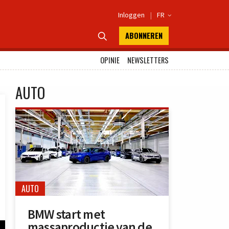
Inloggen
|
FR

ABONNEREN

OPINIE
NEWSLETTERS
AUTO
AUTO
BMW start met
massaproductie van de