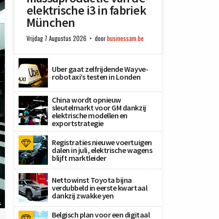
elektrische i3 in fabriek
München
Vrijdag 7 Augustus 2026
door
businessam.be
Uber gaat zelfrijdende Wayve-
robotaxi’s testen in Londen
China wordt opnieuw
sleutelmarkt voor GM dankzij
elektrische modellen en
exportstrategie
Registraties nieuwe voertuigen
dalen in juli, elektrische wagens
blijft marktleider
Nettowinst Toyota bijna
verdubbeld in eerste kwartaal
dankzij zwakke yen
s
Belgisch plan voor een digitaal