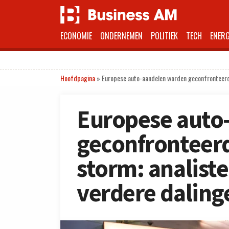
ECONOMIE
ONDERNEMEN
POLITIEK
TECH
ENERG
Hoofdpagina
»
Europese auto-aandelen worden geconfronteerd
Europese auto
geconfronteerd
storm: analis
verdere daling