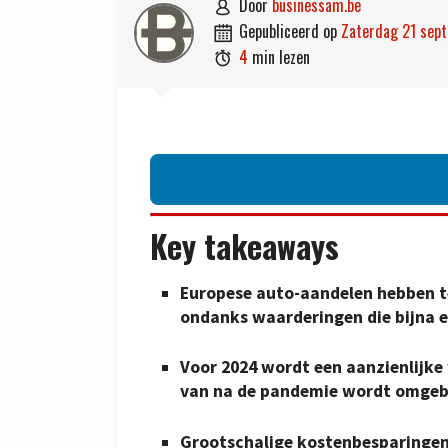
door
businessam.be

gepubliceerd op
zaterdag 21 se

4
min lezen

Key takeaways
Europese auto-aandelen hebben te
ondanks waarderingen die bijna e
Voor 2024 wordt een aanzienlijk
van na de pandemie wordt omge
Grootschalige kostenbesparingen