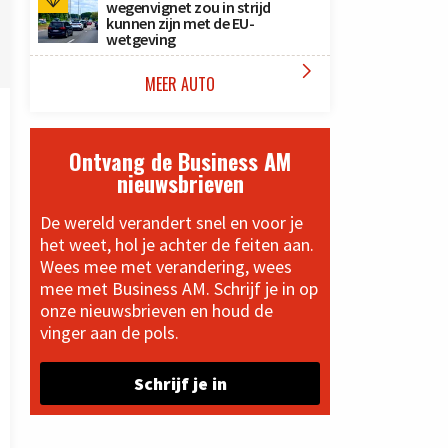
wegenvignet zou in strijd
kunnen zijn met de EU-
wetgeving

MEER AUTO
Ontvang de Business AM
nieuwsbrieven
De wereld verandert snel en voor je
het weet, hol je achter de feiten aan.
Wees mee met verandering, wees
mee met Business AM. Schrijf je in op
onze nieuwsbrieven en houd de
vinger aan de pols.
Schrijf je in