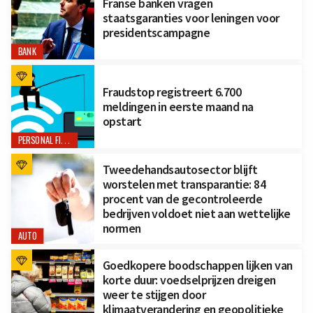
Franse banken vragen
staatsgaranties voor leningen voor
presidentscampagne
BANK
Fraudstop registreert 6.700
meldingen in eerste maand na
opstart
PERSONAL FINANCE
Tweedehandsautosector blijft
worstelen met transparantie: 84
procent van de gecontroleerde
bedrijven voldoet niet aan wettelijke
normen
AUTO
Goedkopere boodschappen lijken van
korte duur: voedselprijzen dreigen
weer te stijgen door
klimaatverandering en geopolitieke