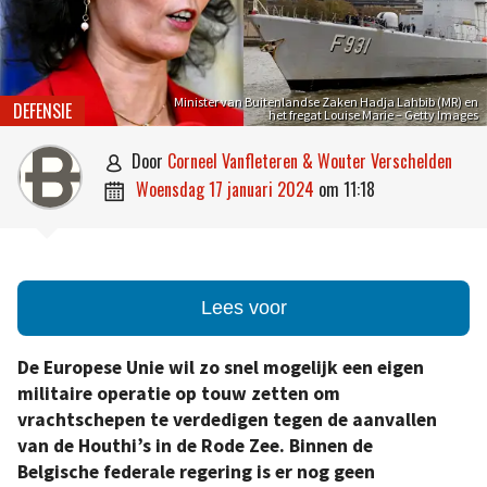
Minister van Buitenlandse Zaken Hadja Lahbib (MR) en
DEFENSIE
het fregat Louise Marie – Getty Images
door
Corneel Vanfleteren & Wouter Verschelden

woensdag 17 januari 2024
om
11:18

Lees voor
De Europese Unie wil zo snel mogelijk een eigen
militaire operatie op touw zetten om
vrachtschepen te verdedigen tegen de aanvallen
van de Houthi’s in de Rode Zee. Binnen de
Belgische federale regering is er nog geen