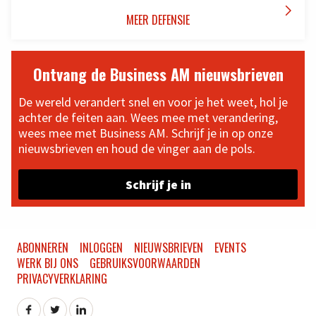

MEER DEFENSIE
Ontvang de Business AM nieuwsbrieven
De wereld verandert snel en voor je het weet, hol je
achter de feiten aan. Wees mee met verandering,
wees mee met Business AM. Schrijf je in op onze
nieuwsbrieven en houd de vinger aan de pols.
Schrijf je in
ABONNEREN
INLOGGEN
NIEUWSBRIEVEN
EVENTS
WERK BIJ ONS
GEBRUIKSVOORWAARDEN
PRIVACYVERKLARING