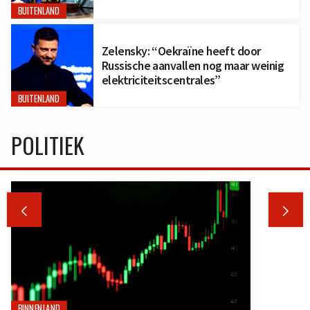
BUITENLAND
Zelensky: “Oekraïne heeft door
Russische aanvallen nog maar weinig
elektriciteitscentrales”
BUITENLAND
POLITIEK


BINNENLAND