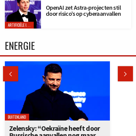
OpenAI zet Astra-projecten stil
door risico’s op cyberaanvallen
ARTIFICIËLE INTELLIGENTIE
ENERGIE


BUITENLAND
Zelensky: “Oekraïne heeft door
Russische aanvallen nog maar