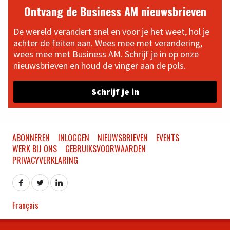
Ontvang de Business AM nieuwsbrieven
De wereld verandert snel en voor je het weet, hol je
achter de feiten aan. Wees mee met verandering,
wees mee met Business AM. Schrijf je in op onze
nieuwsbrieven en houd de vinger aan de pols.
Schrijf je in
ABONNEREN
INLOGGEN
NIEUWSBRIEVEN
EVENTS
WERK BIJ ONS
GEBRUIKSVOORWAARDEN
PRIVACYVERKLARING
Français