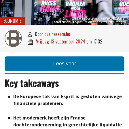
Esprit-winkel in Duitsland – (Photo by Julian
ECONOMIE
Stratenschulte/picture alliance via Getty Images)
door
businessam.be

vrijdag 13 september 2024
om
17:32

Lees voor
Key takeaways
De Europese tak van Esprit is gesloten vanwege
financiële problemen.
Het modemerk heeft zijn Franse
dochteronderneming in gerechtelijke liquidatie