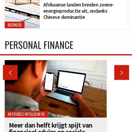
Afrikaanse landen breiden zonne-
energieproductie uit, ondanks
Chinese dominantie
BUSINESS
PERSONAL FINANCE


ARTIFICIËLE INTELLIGENTIE
Meer dan helft krijgt spijt van
financieel advies op sociale