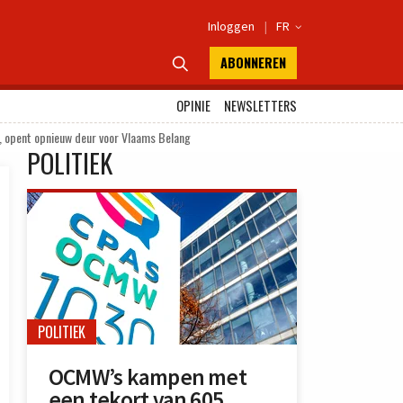
Inloggen
|
FR

ABONNEREN

OPINIE
NEWSLETTERS
e, opent opnieuw deur voor Vlaams Belang
POLITIEK
POLITIEK
OCMW’s kampen met
een tekort van 605