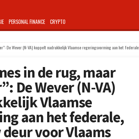
IE
PERSONAL FINANCE
CRYPTO
er”: De Wever (N-VA) koppelt nadrukkelijk Vlaamse regeringsvorming aan het federal
mes in de rug, maar
”: De Wever (N-VA)
kelijk Vlaamse
ng aan het federale,
 deur voor Vlaams