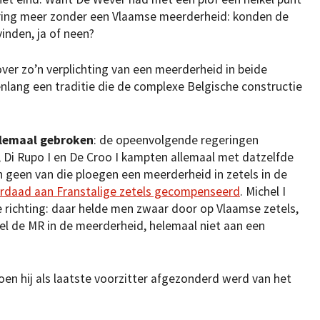
ering meer zonder een Vlaamse meerderheid: konden de
vinden, ja of neen?
over zo’n verplichting van een meerderheid in beide
nlang een traditie die de complexe Belgische constructie
helemaal gebroken
: de opeenvolgende regeringen
, Di Rupo I en De Croo I kampten allemaal met datzelfde
 geen van die ploegen een meerderheid in zetels in de
rdaad aan Franstalige zetels gecompenseerd
. Michel I
 richting: daar helde men zwaar door op Vlaamse zetels,
el de MR in de meerderheid, helemaal niet aan een
oen hij als laatste voorzitter afgezonderd werd van het