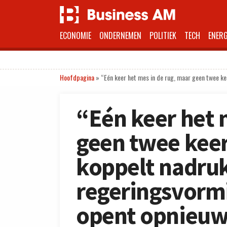
ECONOMIE
ONDERNEMEN
POLITIEK
TECH
ENERG
Hoofdpagina
»
“Eén keer het mes in de rug, maar geen twee ke
“Eén keer het 
geen twee keer
koppelt nadruk
regeringsvormi
opent opnieuw