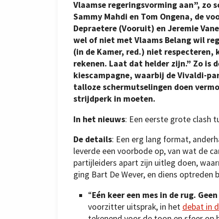
Vlaamse regeringsvorming aan”, zo s
Sammy Mahdi en Tom Ongena, de voorz
Depraetere (Vooruit) en Jeremie Van
wel of niet met Vlaams Belang wil reg
(in de Kamer, red.) niet respecteren
rekenen. Laat dat helder zijn.” Zo is
kiescampagne, waarbij de Vivaldi-part
talloze schermutselingen doen vermoe
strijdperk in moeten.
In het nieuws
: Een eerste grote clash t
De details
: Een erg lang format, anderh
leverde een voorbode op, van wat de c
partijleiders apart zijn uitleg doen, wa
ging Bart De Wever, en diens optreden b
“
Eén keer een mes in de rug. Geen
voorzitter uitsprak, in het
debat in d
tekenend voor de toon en sfeer op 