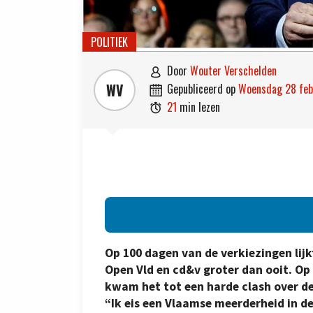
POLITIEK
door
Wouter Verschelden

WV
gepubliceerd op
woensdag 28 fe

21
min lezen

Op 100 dagen van de verkiezingen lij
Open Vld en cd&v groter dan ooit. Op
kwam het tot een harde clash over d
“Ik eis een Vlaamse meerderheid in de