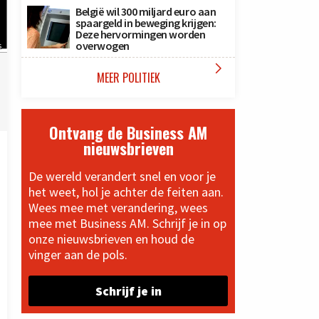
België wil 300 miljard euro aan
spaargeld in beweging krijgen:
Deze hervormingen worden
overwogen
s

MEER POLITIEK
Ontvang de Business AM
nieuwsbrieven
De wereld verandert snel en voor je
het weet, hol je achter de feiten aan.
Wees mee met verandering, wees
mee met Business AM. Schrijf je in op
onze nieuwsbrieven en houd de
vinger aan de pols.
Schrijf je in