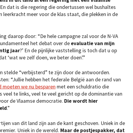
 En dat is die regering die ondertussen wel bushaltes
n leerkracht meer voor de klas staat, die plekken in de
ing daarop door: “De hele campagne zal voor de N-VA
k fundamenteel het debat over de
evaluatie van mijn
ntig jaar
?’ En de pijnlijke vaststelling is toch dat u op
at ‘wat we zelf doen, we beter doen’.”
 stelde “verbijsterd” te zijn door de antwoorden.
disten: “Jullie hebben het federale België aan de rand van
rd moeten we nu besparen
met een schuldratio die
 veel te links, veel te veel gericht op de dominantie van
t voor de Vlaamse democratie.
Die wordt hier
eld
.”
ijen van dit land zijn aan de kant geschoven. Uniek in de
premier. Uniek in de wereld.
Maar de postjespakker, dat