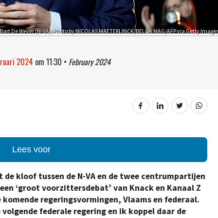
Bart De Wever (N-VA). Photo by NICOLAS MAETERLINCK/BELGA MAG/AFP via Getty Image
bruari 2024
om
11:30
•
February 2024
Lees voor
kt de kloof tussen de N-VA en de twee centrumpartijen
 een ‘groot voorzittersdebat’ van Knack en Kanaal Z
e komende regeringsvormingen, Vlaams en federaal.
 volgende federale regering en ik koppel daar de