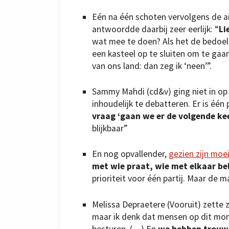
Eén na één schoten vervolgens de a
antwoordde daarbij zeer eerlijk: “
Li
wat mee te doen? Als het de bedoeli
een kasteel op te sluiten om te gaa
van ons land: dan zeg ik ‘neen’”.
Sammy Mahdi (cd&v) ging niet in op 
inhoudelijk te debatteren. Er is één 
vraag ‘gaan we er de volgende keer
blijkbaar”
En nog opvallender,
gezien zijn moe
met wie praat, wie met elkaar be
prioriteit voor één partij. Maar de m
Melissa Depraetere (Vooruit) zette z
maar ik denk dat mensen op dit mom
besturen. (…) En
we hebben trouwe