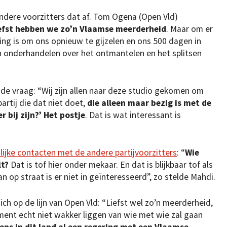
ndere voorzitters dat af. Tom Ogena (Open Vld)
efst hebben we zo’n Vlaamse meerderheid
. Maar om er
ng is om ons opnieuw te gijzelen en ons 500 dagen in
n onderhandelen over het ontmantelen en het splitsen
de vraag: “Wij zijn allen naar deze studio gekomen om
partij die dat niet doet,
die alleen maar bezig is met de
 bij zijn?’ Het postje
. Dat is wat interessant is
ilijke contacten met de andere partijvoorzitters
: “
Wie
lt?
Dat is tof hier onder mekaar. En dat is blijkbaar tof als
an op straat is er niet in geïnteresseerd”, zo stelde Mahdi.
ich op de lijn van Open Vld: “Liefst wel zo’n meerderheid,
ent echt niet wakker liggen van wie met wie zal gaan
ns in dit land al een regering met een Vlaamse