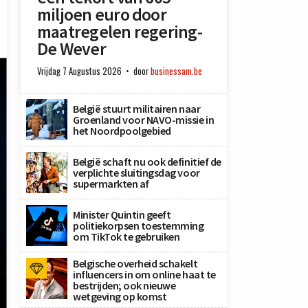
miljoen euro door
maatregelen regering-
De Wever
Vrijdag 7 Augustus 2026
door
businessam.be
België stuurt militairen naar
Groenland voor NAVO-missie in
het Noordpoolgebied
België schaft nu ook definitief de
verplichte sluitingsdag voor
supermarkten af
Minister Quintin geeft
politiekorpsen toestemming
om TikTok te gebruiken
Belgische overheid schakelt
influencers in om online haat te
bestrijden; ook nieuwe
wetgeving op komst