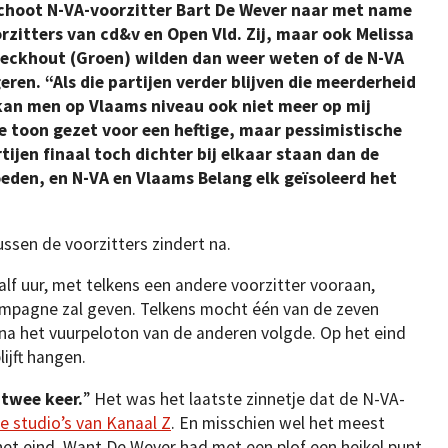
choot N-VA-voorzitter Bart De Wever naar met name
itters van cd&v en Open Vld. Zij, maar ook Melissa
eeckhout (Groen) wilden dan weer weten of de N-VA
eren. “Als die partijen verder blijven die meerderheid
, kan men op Vlaams niveau ook niet meer op mij
 de toon gezet voor een heftige, maar pessimistische
ijen finaal toch dichter bij elkaar staan dan de
den, en N-VA en Vlaams Belang elk geïsoleerd het
ussen de voorzitters zindert na.
alf uur, met telkens een andere voorzitter vooraan,
ampagne zal geven. Telkens mocht één van de zeven
arna het vuurpeloton van de anderen volgde. Op het eind
lijft hangen.
 twee keer.
” Het was het laatste zinnetje dat de N-VA-
e studio’s van Kanaal Z
. En misschien wel het meest
het eind. Want De Wever had met een plof een heikel punt