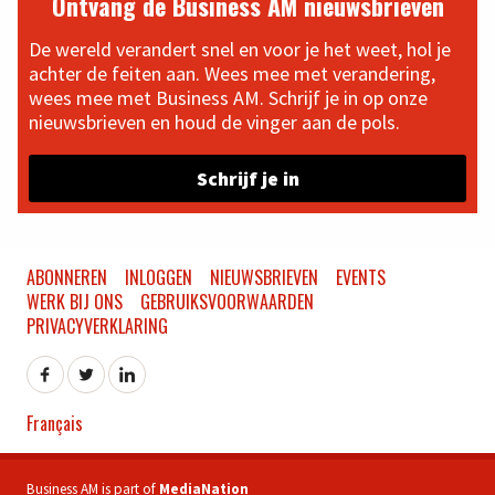
Ontvang de Business AM nieuwsbrieven
De wereld verandert snel en voor je het weet, hol je
achter de feiten aan. Wees mee met verandering,
wees mee met Business AM. Schrijf je in op onze
nieuwsbrieven en houd de vinger aan de pols.
Schrijf je in
ABONNEREN
INLOGGEN
NIEUWSBRIEVEN
EVENTS
WERK BIJ ONS
GEBRUIKSVOORWAARDEN
PRIVACYVERKLARING
Français
Business AM is part of
MediaNation