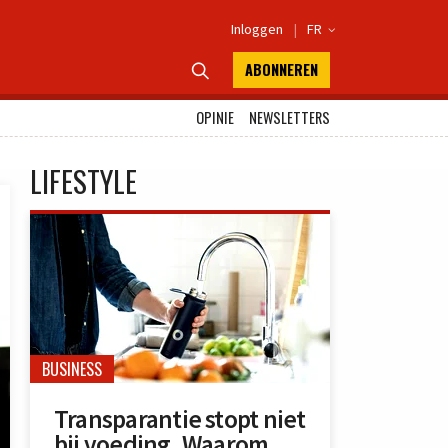
Inloggen
|
FR

ABONNEREN

OPINIE
NEWSLETTERS
LIFESTYLE
BUSINESS
Transparantie stopt niet
bij voeding. Waarom