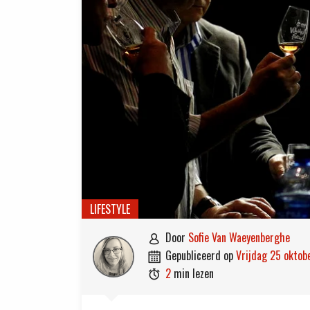
LIFESTYLE
door
Sofie Van Waeyenberghe

gepubliceerd op
vrijdag 25 okto

2
min lezen
