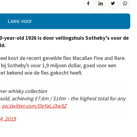
Lees voor
0-year-old 1926 is door veilingshuis Sotheby’s voor de
ld.
veel kost de recent geveilde fles Macallan Fine and Rare.
bij Sotheby’s voor 1,9 miljoen dollar, goed voor een
iet bekend wie de fles gekocht heeft.
wner whisky collection
old, achieving £7.6m / $10m – the highest total for any
.
pic.twitter.com/OeYaLJ3wSZ
4, 2019