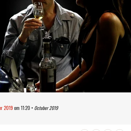
ber 2019
om
11:20
•
October 2019