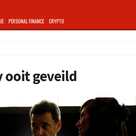
IE
PERSONAL FINANCE
CRYPTO
 ooit geveild