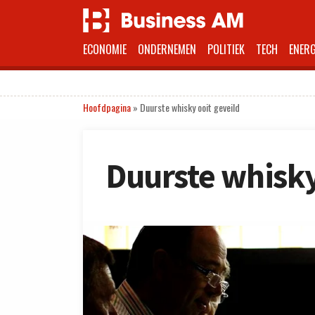
ECONOMIE
ONDERNEMEN
POLITIEK
TECH
ENERG
Hoofdpagina
»
Duurste whisky ooit geveild
Duurste whisky