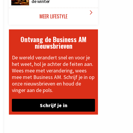
de winter

MEER LIFESTYLE
Ontvang de Business AM
nieuwsbrieven
De wereld verandert snel en voor je
het weet, hol je achter de feiten aan.
Wees mee met verandering, wees
mee met Business AM. Schrijf je in op
onze nieuwsbrieven en houd de
vinger aan de pols.
Schrijf je in