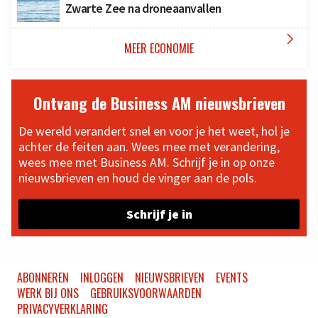
Zwarte Zee na droneaanvallen

MEER ECONOMIE
Ontvang de Business AM nieuwsbrieven
De wereld verandert snel en voor je het weet, hol je
achter de feiten aan. Wees mee met verandering,
wees mee met Business AM. Schrijf je in op onze
nieuwsbrieven en houd de vinger aan de pols.
Schrijf je in
ABONNEREN
INLOGGEN
NIEUWSBRIEVEN
EVENTS
WERK BIJ ONS
GEBRUIKSVOORWAARDEN
PRIVACYVERKLARING