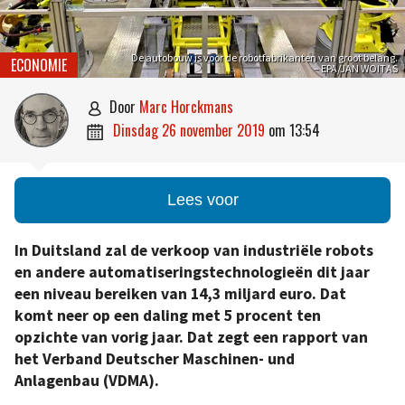
De autobouw is voor de robotfabrikanten van groot belang.
ECONOMIE
– EPA/JAN WOITAS
door
Marc Horckmans

dinsdag 26 november 2019
om
13:54

Lees voor
In Duitsland zal de verkoop van industriële robots
en andere automatiseringstechnologieën dit jaar
een niveau bereiken van 14,3 miljard euro. Dat
komt neer op een daling met 5 procent ten
opzichte van vorig jaar. Dat zegt een rapport van
het Verband Deutscher Maschinen- und
Anlagenbau (VDMA).