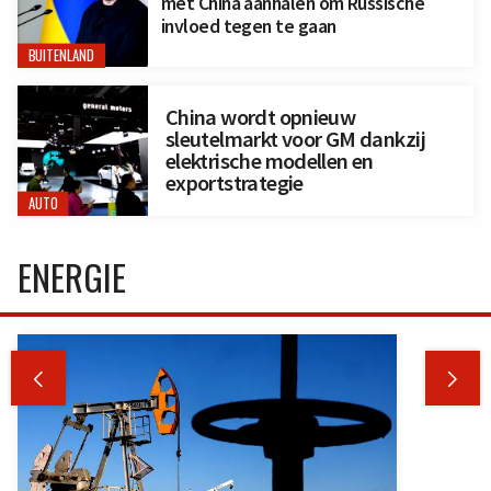
met China aanhalen om Russische
invloed tegen te gaan
BUITENLAND
China wordt opnieuw
sleutelmarkt voor GM dankzij
elektrische modellen en
exportstrategie
AUTO
ENERGIE

