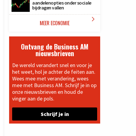
aandelenopties onder sociale
bijdragen vallen

MEER ECONOMIE
Ontvang de Business AM
nieuwsbrieven
De wereld verandert snel en voor je
het weet, hol je achter de feiten aan.
Wees mee met verandering, wees
mee met Business AM. Schrijf je in op
onze nieuwsbrieven en houd de
vinger aan de pols.
Schrijf je in