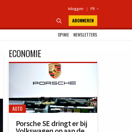
Inloggen
|
FR

ABONNEREN

OPINIE
NEWSLETTERS
ECONOMIE
AUTO
Porsche SE dringt er bij
Volkswagen op aan de