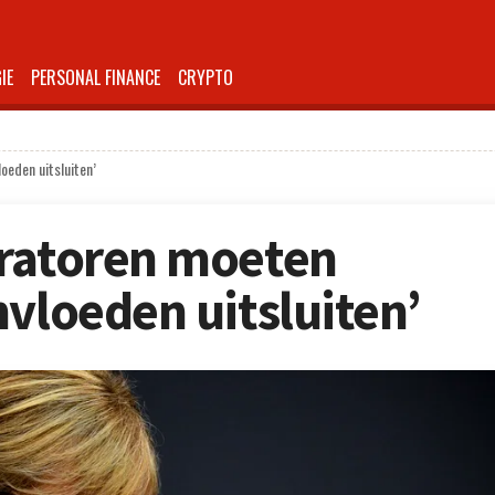
IE
PERSONAL FINANCE
CRYPTO
oeden uitsluiten’
eratoren moeten
nvloeden uitsluiten’