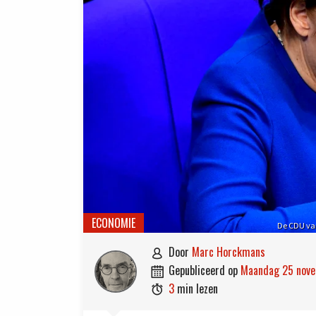
ECONOMIE
De CDU va
door
Marc Horckmans

gepubliceerd op
maandag 25 nov

3
min lezen
