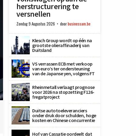
herstructurering te
versnellen
Zondag 9 Augustus 2026
door
businessam.be
Klesch Group wordt op één na
grootste olieraffinaderij van
Duitsland
VS verrassen ECB met verkoop
van euro’s ter ondersteuning
van de Japanse yen, volgens FT
Rheinmetall verlaagt prognose
voor 2026 na stopzetting F126-
fregatproject
N
Duitse autotoeleveranciers
onder druk door schulden, hoge
kosten en Chinese concurrentie
Hof van Cassatie oordeelt dat