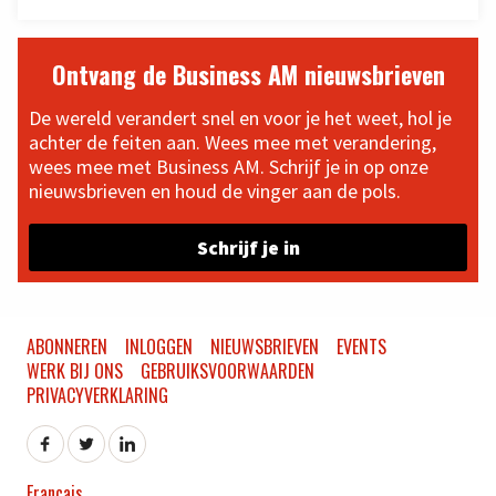
Ontvang de Business AM nieuwsbrieven
De wereld verandert snel en voor je het weet, hol je
achter de feiten aan. Wees mee met verandering,
wees mee met Business AM. Schrijf je in op onze
nieuwsbrieven en houd de vinger aan de pols.
Schrijf je in
ABONNEREN
INLOGGEN
NIEUWSBRIEVEN
EVENTS
WERK BIJ ONS
GEBRUIKSVOORWAARDEN
PRIVACYVERKLARING
Français