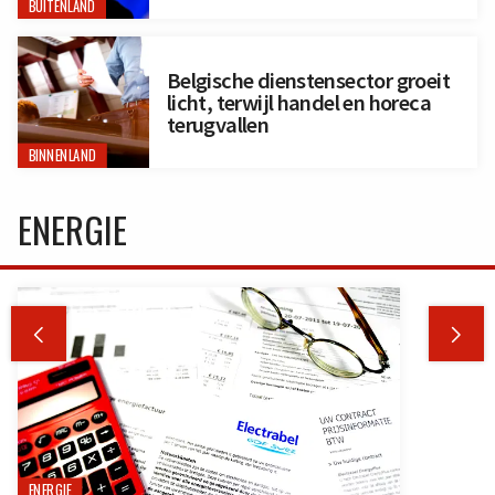
BUITENLAND
Belgische dienstensector groeit
licht, terwijl handel en horeca
terugvallen
BINNENLAND
ENERGIE


ENERGIE