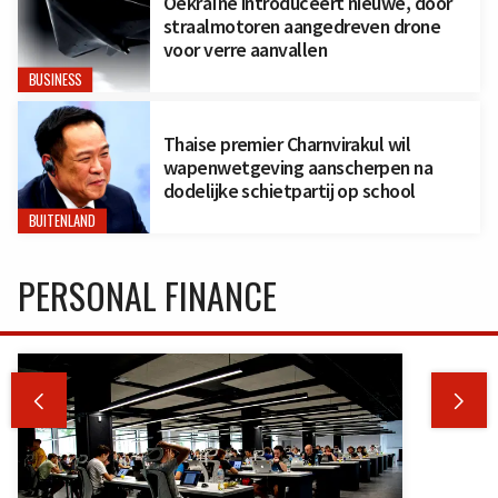
Oekraïne introduceert nieuwe, door
straalmotoren aangedreven drone
voor verre aanvallen
BUSINESS
Thaise premier Charnvirakul wil
wapenwetgeving aanscherpen na
dodelijke schietpartij op school
BUITENLAND
PERSONAL FINANCE

