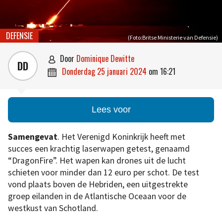
DEFENSIE
(Foto:Britse Ministerie van Defensie)
door
Dominique Dewitte

DD
donderdag 25 januari 2024
om
16:21

Lees voor
Samengevat
. Het Verenigd Koninkrijk heeft met
succes een krachtig laserwapen getest, genaamd
“DragonFire”. Het wapen kan drones uit de lucht
schieten voor minder dan 12 euro per schot. De test
vond plaats boven de Hebriden, een uitgestrekte
groep eilanden in de Atlantische Oceaan voor de
westkust van Schotland.