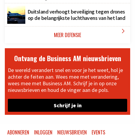
Duitsland verhoogt beveiliging tegen drones
op de belangrijkste luchthavens van het land

MEER DEFENSIE
Ontvang de Business AM nieuwsbrieven
De wereld verandert snel en voor je het weet, hol je
achter de feiten aan. Wees mee met verandering,
wees mee met Business AM. Schrijf je in op onze
nieuwsbrieven en houd de vinger aan de pols.
Schrijf je in
ABONNEREN
INLOGGEN
NIEUWSBRIEVEN
EVENTS