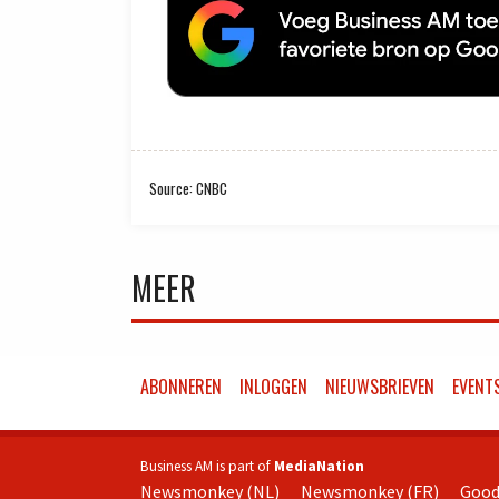
Source: CNBC
MEER
ABONNEREN
INLOGGEN
NIEUWSBRIEVEN
EVENT
Business AM is part of
MediaNation
Newsmonkey (NL)
Newsmonkey (FR)
Good