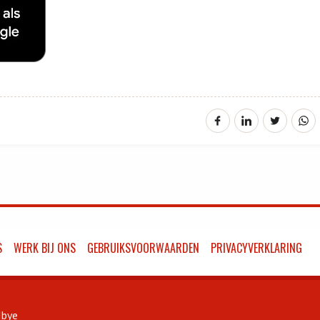
S
WERK BIJ ONS
GEBRUIKSVOORWAARDEN
PRIVACYVERKLARING
bye