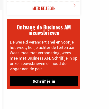

MEER BELEGGEN
Ontvang de Business AM
nieuwsbrieven
De wereld verandert snel en voor je
het weet, hol je achter de feiten aan.
Wees mee met verandering, wees
mee met Business AM. Schrijf je in op
onze nieuwsbrieven en houd de
vinger aan de pols.
Schrijf je in