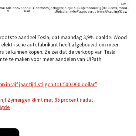
van Ark Innovation ETF de voorbije dagen; diepe duik op maandag (de 20ste), maar
sindsdien weer opgeveerd / bron:
TradingView
 grootste aandeel Tesla, dat maandag 3,9% daalde. Wood
de elektrische autofabrikant heeft afgebouwd om meer
s te kunnen kopen. Ze zei dat de verkoop van Tesla
mte te maken voor meer aandelen van UiPath.
 in vijf jaar tijd stijgen tot 500.000 dollar”
rijf Zymergen klimt met 85 procent nadat
digde