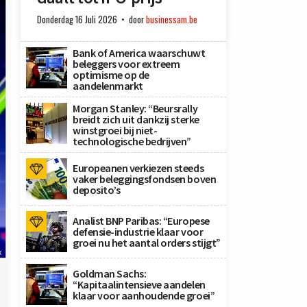
Donderdag 16 Juli 2026
door
businessam.be
Bank of America waarschuwt
beleggers voor extreem
optimisme op de
aandelenmarkt
Morgan Stanley: “Beursrally
breidt zich uit dankzij sterke
winstgroei bij niet-
technologische bedrijven”
Europeanen verkiezen steeds
vaker beleggingsfondsen boven
deposito’s
Analist BNP Paribas: “Europese
defensie-industrie klaar voor
groei nu het aantal orders stijgt”
x
Goldman Sachs:
“Kapitaalintensieve aandelen
klaar voor aanhoudende groei”