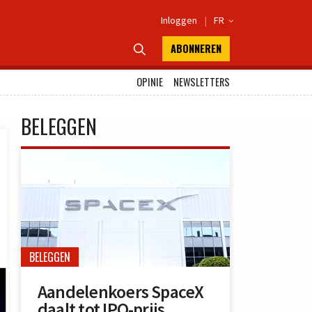
Inloggen
|
FR

ABONNEREN

OPINIE
NEWSLETTERS
BELEGGEN
BELEGGEN
Aandelenkoers SpaceX
daalt tot IPO-prijs