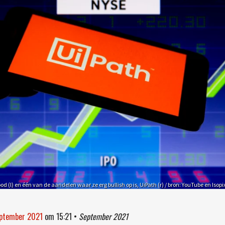
d (l) en één van de aandelen waar ze erg bullish op is, UiPath (r) / bron: YouTube en Isopi
eptember 2021
om
15:21
•
September 2021