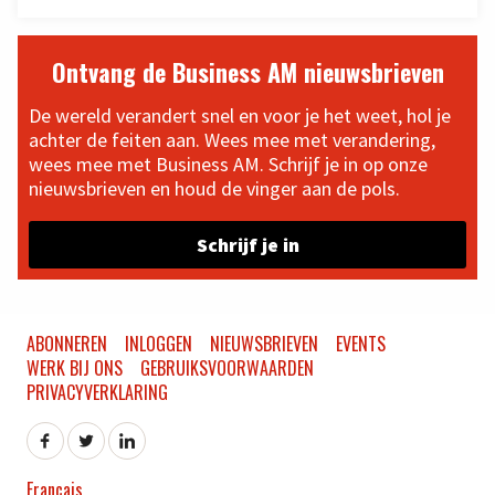
Ontvang de Business AM nieuwsbrieven
De wereld verandert snel en voor je het weet, hol je
achter de feiten aan. Wees mee met verandering,
wees mee met Business AM. Schrijf je in op onze
nieuwsbrieven en houd de vinger aan de pols.
Schrijf je in
ABONNEREN
INLOGGEN
NIEUWSBRIEVEN
EVENTS
WERK BIJ ONS
GEBRUIKSVOORWAARDEN
PRIVACYVERKLARING
Français