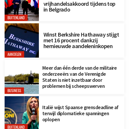
vrijhandelsakkoord tijdens top
in Belgrado
BUITENLAND
Winst Berkshire Hathaway stijgt
met 16 procent dankzij
hernieuwde aandeleninkopen
AANDELEN
Meer dan één derde van de militaire
onderzeeërs van de Verenigde
Staten is niet inzetbaar door
problemen bij scheepswerven
BUSINESS
Italië wijst Spaanse grensdeadline af
terwijl diplomatieke spanningen
oplopen
BUITENLAND