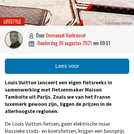
LIFESTYLE
Foto Louis Vuitton
door
Emmanuel Vanbrussel

donderdag 26 augustus 2021
om
09:51

Lees voor
Louis Vuitton lanceert een eigen fietsreeks in
samenwerking met fietsenmaker Maison
Tamboite uit Parijs. Zoals we van het Franse
luxemerk gewoon zijn, liggen de prijzen in de
allerhoogste regionen.
De Louis Vuitton-fietsen, geen elektrische maar
klassieke stads- en koersfietsen, krijgen een basisprijs