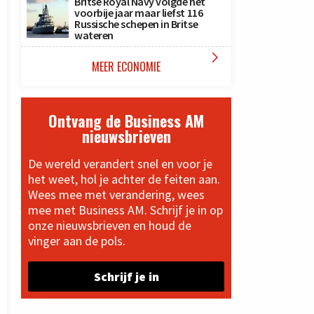
Britse Royal Navy volgde het
voorbije jaar maar liefst 116
Russische schepen in Britse
wateren

MEER ECONOMIE
Ontvang de Business AM
nieuwsbrieven
De wereld verandert snel en voor je
het weet, hol je achter de feiten aan.
Wees mee met verandering, wees
mee met Business AM. Schrijf je in op
onze nieuwsbrieven en houd de
vinger aan de pols.
Schrijf je in