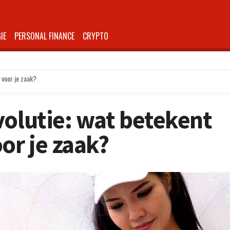
IE
PERSONAL FINANCE
CRYPTO
 voor je zaak?
volutie: wat betekent
or je zaak?