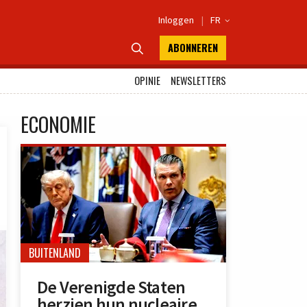
Inloggen
|
FR

ABONNEREN

OPINIE
NEWSLETTERS
ECONOMIE
BUITENLAND
De Verenigde Staten
herzien hun nucleaire