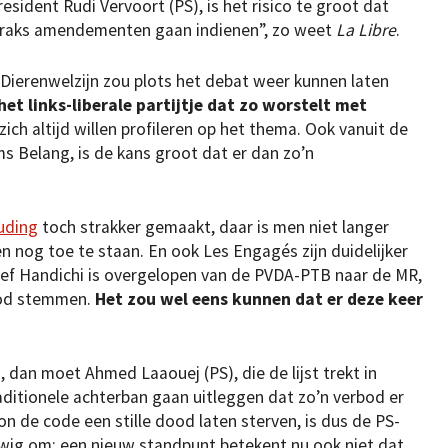
sident Rudi Vervoort (PS), is het risico te groot dat
straks amendementen gaan indienen”, zo weet
La Libre
.
ierenwelzijn zou plots het debat weer kunnen laten
et links-liberale partijtje dat zo worstelt met
t zich altijd willen profileren op het thema. Ook vanuit de
s Belang, is de kans groot dat er dan zo’n
uding
toch strakker gemaakt, daar is men niet langer
 nog toe te staan. En ook Les Engagés zijn duidelijker
ssef Handichi is overgelopen van de PVDA-PTB naar de MR,
bod stemmen.
Het zou wel eens kunnen dat er deze keer
n
, dan moet Ahmed Laaouej (PS), die de lijst trekt in
raditionele achterban gaan uitleggen dat zo’n verbod er
n de code een stille dood laten sterven, is dus de PS-
rouwig om: een nieuw standpunt betekent nu ook niet dat