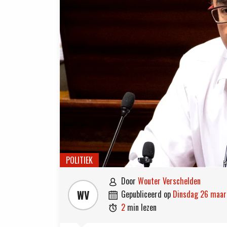
POLITIEK
B
door
Wouter Verschelden

WV
gepubliceerd op
dinsdag 26 maa

2
min lezen
