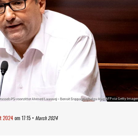
russels PS-voorzitter Ahmed Laaouej – Benoit Doppagne/Belga Mag/AFP via Getty Image
rt 2024
om
17:15
•
March 2024