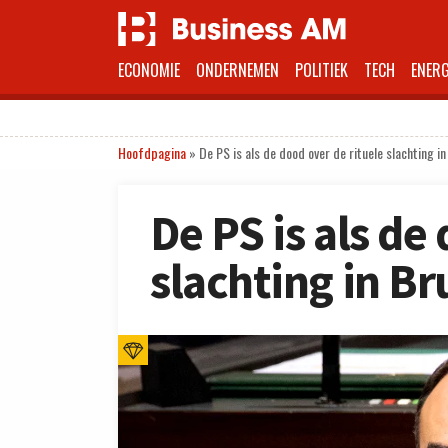
ECONOMIE
ONDERNEMEN
POLITIEK
TECH
ENERG
Hoofdpagina
»
De PS is als de dood over de rituele slachting i
De PS is als de
slachting in Br