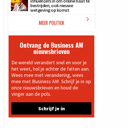
influencers in om online haat te
bestrijden; ook nieuwe
wetgeving op komst

MEER POLITIEK
Ontvang de Business AM
nieuwsbrieven
De wereld verandert snel en voor je
het weet, hol je achter de feiten aan.
Wees mee met verandering, wees
mee met Business AM. Schrijf je in op
onze nieuwsbrieven en houd de
vinger aan de pols.
Schrijf je in