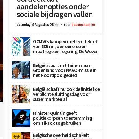
aandelenopties onder
sociale bijdragen vallen
Zaterdag 8 Augustus 2026
door
businessam.be
OCMW’s kampen met een tekort
van 605 miljoen euro door
maatregelen regering-De Wever
België stuurt militairen naar
Groenland voor NAVO-missie in
het Noordpoolgebied
België schaft nu ook definitief de
verplichte sluitingsdag voor
supermarkten af
s
Minister Quintin geeft
politiekorpsen toestemming
om TikTok te gebruiken
Belgische overheid schakelt