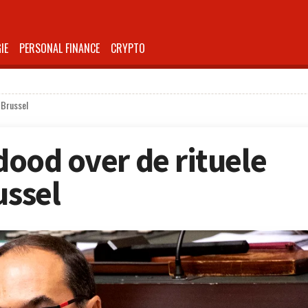
IE
PERSONAL FINANCE
CRYPTO
n Brussel
 dood over de rituele
ussel