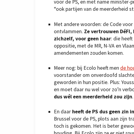
voor de PS, en met name minister-pre
“ook partijen van de meerderheid 
Met andere woorden: de Code voor D
ontvlammen.
Ze vertrouwen DéFI, h
zichzelf, voor geen haar
: die heef
oppositie, met de MR, N-VA en Vlaam
amendementen zouden komen.
Meer nog: bij Ecolo heeft men
de ho
voorstander om onverdoofd slachten
geworden in hun positie. Plus: You
en moet daar nu wel voor zo’n ver
dus wél een meerderheid zou zijn
.
En daar
heeft de PS dus geen zin i
Brussel voor de PS, plots aan zijn t
toch is gekomen. Het is beter gewoo
houding. Bij Ecolo zijn ze er niet 