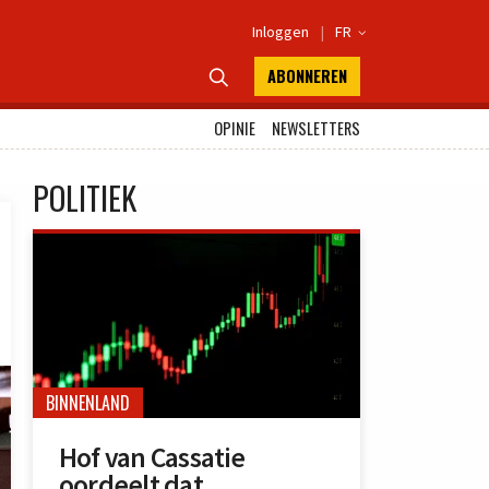
Inloggen
|
FR

ABONNEREN

OPINIE
NEWSLETTERS
POLITIEK
BINNENLAND
Hof van Cassatie
oordeelt dat