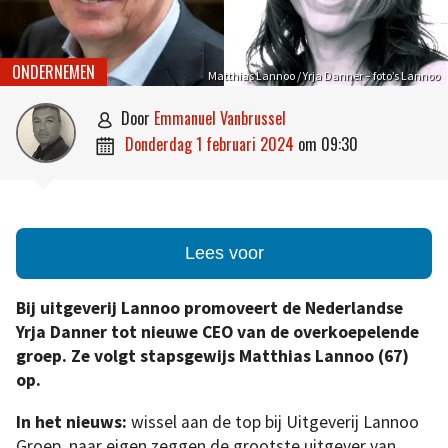
ONDERNEMEN
Matthias Lannoo / Yrja Danner – foto’s Lannoo
door
Emmanuel Vanbrussel

donderdag 1 februari 2024
om
09:30

Lees voor
Bij uitgeverij Lannoo promoveert de Nederlandse
Yrja Danner tot nieuwe CEO van de overkoepelende
groep. Ze volgt stapsgewijs Matthias Lannoo (67)
op.
In het nieuws:
wissel aan de top bij Uitgeverij Lannoo
Groep, naar eigen zeggen de grootste uitgever van