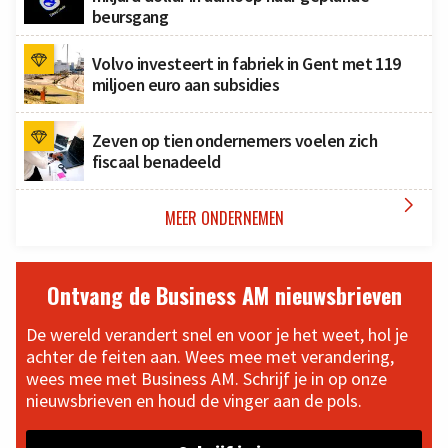
beursgang
Volvo investeert in fabriek in Gent met 119
miljoen euro aan subsidies
Zeven op tien ondernemers voelen zich
fiscaal benadeeld

MEER ONDERNEMEN
Ontvang de Business AM nieuwsbrieven
De wereld verandert snel en voor je het weet, hol je
achter de feiten aan. Wees mee met verandering,
wees mee met Business AM. Schrijf je in op onze
nieuwsbrieven en houd de vinger aan de pols.