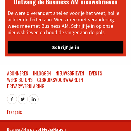
Ontvang de Business AM nieuwsbrieven
De wereld verandert snel en voor je het weet, hol je
achter de feiten aan. Wees mee met verandering,
wees mee met Business AM. Schrijf je in op onze
nieuwsbrieven en houd de vinger aan de pols.
Schrijf je in
ABONNEREN
INLOGGEN
NIEUWSBRIEVEN
EVENTS
WERK BIJ ONS
GEBRUIKSVOORWAARDEN
PRIVACYVERKLARING
Français
Business AM is part of
MediaNation