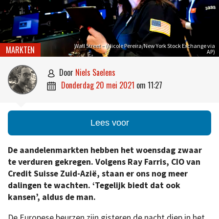
Wall Street – (Nicole Pereira/New York Stock Exchange via
MARKTEN
AP)
door
Niels Saelens

donderdag 20 mei 2021
om
11:27

Lees voor
De aandelenmarkten hebben het woensdag zwaar
te verduren gekregen. Volgens Ray Farris, CIO van
Credit Suisse Zuid-Azië, staan er ons nog meer
dalingen te wachten. ‘Tegelijk biedt dat ook
kansen’, aldus de man.
De Europese beurzen zijn gisteren de nacht diep in het