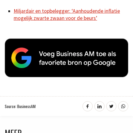
Miljardair en topbelegger: ‘Aanhoudende inflatie
mogelijk zwarte zwaan voor de beurs’
Source: BusinessAM
MEER