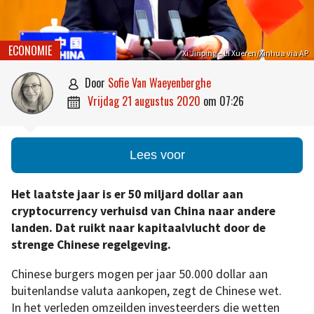
ECONOMIE
Xi Jinping – Li Xueren/Xinhua via AP
door
Sofie Van Waeyenberghe

vrijdag 21 augustus 2020
om
07:26

Lees voor
Het laatste jaar is er 50 miljard dollar aan
cryptocurrency verhuisd van China naar andere
landen. Dat ruikt naar kapitaalvlucht door de
strenge Chinese regelgeving.
Chinese burgers mogen per jaar 50.000 dollar aan
buitenlandse valuta aankopen, zegt de Chinese wet.
In het verleden omzeilden investeerders die wetten