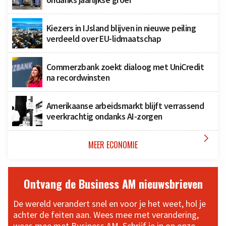
Kiezers in IJsland blijven in nieuwe peiling
verdeeld over EU-lidmaatschap
Commerzbank zoekt dialoog met UniCredit
na recordwinsten
Amerikaanse arbeidsmarkt blijft verrassend
veerkrachtig ondanks AI-zorgen

MEER ECONOMIE
Ontvang de Business AM nieuwsbrieven
De wereld verandert snel en voor je het weet, hol je
achter de feiten aan. Wees mee met verandering,
wees mee met Business AM. Schrijf je in op onze