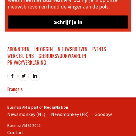
nieuwsbrieven en houd de vinger aan de pols.
Schrijf je in
ABONNEREN
INLOGGEN
NIEUWSBRIEVEN
EVENTS
WERK BIJ ONS
GEBRUIKSVOORWAARDEN
PRIVACYVERKLARING
Français
Business AM is part of
MediaNation
Newsmonkey (NL)
Newsmonkey (FR)
Goodbye
Business AM © 2026
Contact