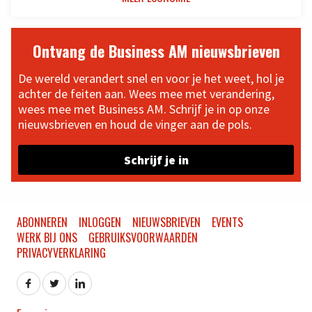
Ontvang de Business AM nieuwsbrieven
De wereld verandert snel en voor je het weet, hol je
achter de feiten aan. Wees mee met verandering,
wees mee met Business AM. Schrijf je in op onze
nieuwsbrieven en houd de vinger aan de pols.
Schrijf je in
ABONNEREN
INLOGGEN
NIEUWSBRIEVEN
EVENTS
WERK BIJ ONS
GEBRUIKSVOORWAARDEN
PRIVACYVERKLARING