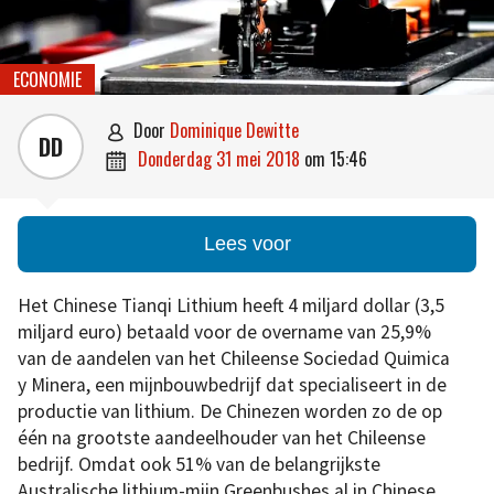
ECONOMIE
door
Dominique Dewitte

DD
donderdag 31 mei 2018
om
15:46

Lees voor
Het Chinese Tianqi Lithium heeft 4 miljard dollar (3,5
miljard euro) betaald voor de overname van 25,9%
van de aandelen van het Chileense Sociedad Quimica
y Minera, een mijnbouwbedrijf dat specialiseert in de
productie van lithium. De Chinezen worden zo de op
één na grootste aandeelhouder van het Chileense
bedrijf. Omdat ook 51% van de belangrijkste
Australische lithium-mijn Greenbushes al in Chinese