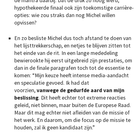
de mantra daarbij. Dat de druk zo hoog werd,
hypothekeerde finaal ook zijn toekomstige carrière-
opties: wie zou straks dan nog Michel willen
opvissen?
En zo besliste Michel dus toch afstand te doen van
het lijsttrekkerschap, en netjes te blijven zitten tot
het einde van de rit. In een lange mededeling
bewierookte hij eerst uitgebreid zijn prestaties, om
dan in de finale paragrafen toch tot de essentie te
komen: “Mijn keuze heeft intense media-aandacht
en speculatie gevoed. Ik had dat
voorzien,
vanwege de gedurfde aard van mijn
beslissing
. Dit heeft echter tot extreme reacties
geleid, niet binnen, maar buiten de Europese Raad.
Maar dit mag echter niet afleiden van de missie of
het werk. En daarom, om die focus op de missie te
houden, zal ik geen kandidaat zijn.”