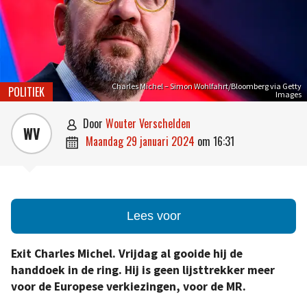
Charles Michel – Simon Wohlfahrt/Bloomberg via Getty
POLITIEK
Images
door
Wouter Verschelden

WV
maandag 29 januari 2024
om
16:31

Lees voor
Exit Charles Michel. Vrijdag al gooide hij de
handdoek in de ring. Hij is geen lijsttrekker meer
voor de Europese verkiezingen, voor de MR.