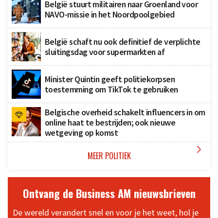
België stuurt militairen naar Groenland voor
NAVO-missie in het Noordpoolgebied
België schaft nu ook definitief de verplichte
sluitingsdag voor supermarkten af
Minister Quintin geeft politiekorpsen
toestemming om TikTok te gebruiken
Belgische overheid schakelt influencers in om
online haat te bestrijden; ook nieuwe
wetgeving op komst

MEER POLITIEK
Ontvang de Business AM nieuwsbrieven
De wereld verandert snel en voor je het weet, hol je