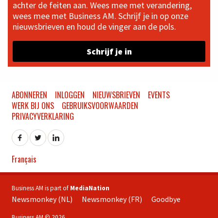
achter de feiten aan. Wees mee met verandering,
wees mee met Business AM. Schrijf je in op onze
nieuwsbrieven en houd de vinger aan de pols.
Schrijf je in
ABONNEREN
INLOGGEN
NIEUWSBRIEVEN
EVENTS
WERK BIJ ONS
GEBRUIKSVOORWAARDEN
PRIVACYVERKLARING
Français
Business AM is part of
MediaNation
Newsmonkey (NL)
Newsmonkey (FR)
Goodbye
Business AM © 2026