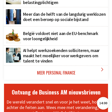
belastingplichtigen
Meer dan de helft van de langdurig werklozen
doet een beroep op sociale bijstand
België voldoet niet aan de EU-benchmark
voor loongelijkheid
AI helpt werkzoekenden solliciteren, maar
maakt het moeilijker voor werkgevers om
talent te vinden

MEER PERSONAL FINANCE
Ontvang de Business AM nieuwsbrieven
De wereld verandert snel en voor je het weet, hol je
14:00
achter de feiten aan. Wees mee met verandering,