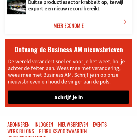
Duitse productiesector krabbelt op, terwijl
export een nieuw record bereikt

MEER ECONOMIE
Ontvang de Business AM nieuwsbrieven
De wereld verandert snel en voor je het weet, hol je
achter de feiten aan. Wees mee met verandering,
wees mee met Business AM. Schrijf je in op onze
nieuwsbrieven en houd de vinger aan de pols.
Schrijf je in
ABONNEREN
INLOGGEN
NIEUWSBRIEVEN
EVENTS
WERK BIJ ONS
GEBRUIKSVOORWAARDEN