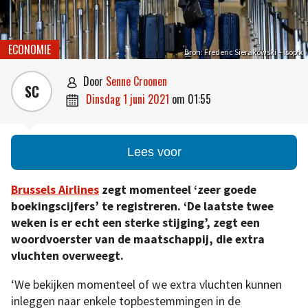
ECONOMIE
Bron: Frederic Sierakowski – Isopix
door
Senne Croonen

SC
dinsdag 1 juni 2021
om
01:55

Lees voor
Brussels Airlines
zegt momenteel ‘zeer goede
boekingscijfers’ te registreren. ‘De laatste twee
weken is er echt een sterke stijging’, zegt een
woordvoerster van de maatschappij, die extra
vluchten overweegt.
‘We bekijken momenteel of we extra vluchten kunnen
inleggen naar enkele topbestemmingen in de