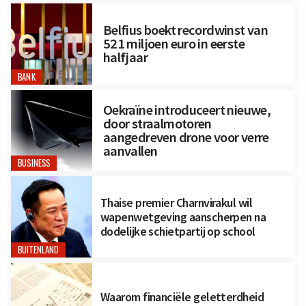
Belfius boekt recordwinst van
521 miljoen euro in eerste
halfjaar
BANK
Oekraïne introduceert nieuwe,
door straalmotoren
aangedreven drone voor verre
aanvallen
BUSINESS
Thaise premier Charnvirakul wil
wapenwetgeving aanscherpen na
dodelijke schietpartij op school
BUITENLAND
Waarom financiële geletterdheid