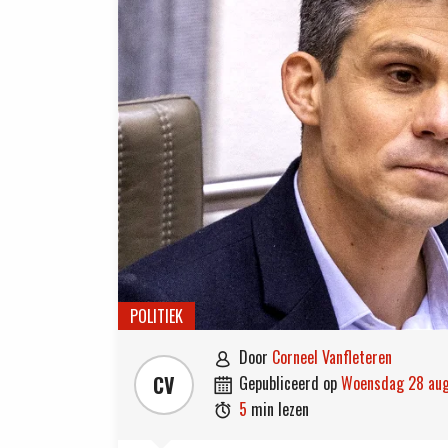
POLITIEK
door
Corneel Vanfleteren

CV
gepubliceerd op
woensdag 28 au

5
min lezen
