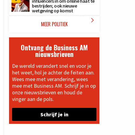
influencers in om online haat te
bestrijden; ook nieuwe
wetgeving op komst

MEER POLITIEK
Ontvang de Business AM
nieuwsbrieven
De wereld verandert snel en voor je
het weet, hol je achter de feiten aan.
Wees mee met verandering, wees
mee met Business AM. Schrijf je in op
onze nieuwsbrieven en houd de
vinger aan de pols.
Schrijf je in