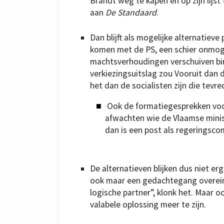
Brandt weg te kapen en op zijn lijst
aan
De Standaard
.
Dan blijft als mogelijke alternatiev
komen met de PS, een schier onmog
machtsverhoudingen verschuiven bi
verkiezingsuitslag zou Vooruit dan d
het dan de socialisten zijn die tev
Ook de formatiegesprekken voor
afwachten wie de Vlaamse minist
dan is een post als regeringsco
De alternatieven blijken dus niet er
ook maar een gedachtegang overeind
logische partner”, klonk het. Maar o
valabele oplossing meer te zijn.