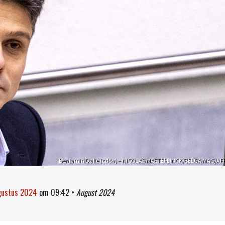
Benjamin Dalle (cd&v) – NICOLAS MAETERLINCK/BELGA MAG/AF
gustus 2024
om
09:42
•
August 2024