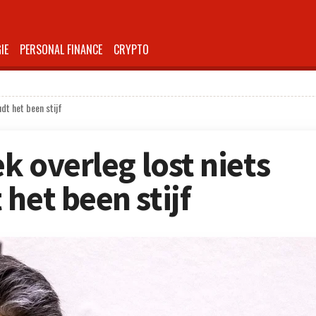
IE
PERSONAL FINANCE
CRYPTO
udt het been stijf
ek overleg lost niets
het been stijf