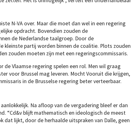
 te zetten. Het is onmogelijk”, vertelt een onderhandelaar
e piste N-VA over. Maar die moet dan wel in een regering
elijke opdracht. Bovendien zouden de
nnen de Nederlandse taalgroep. Door de
e kleinste partij worden binnen de coalitie. Plots zouden
reden zouden moeten zijn met een regeringscommissaris.
 de Vlaamse regering spelen een rol. Men wil graag
er voor Brussel mag leveren. Mocht Vooruit die krijgen,
mmissaris in de Brusselse regering beter verteerbaar.
g aanlokkelijk. Na afloop van de vergadering bleef er dan
. “Cd&v blijft mathematisch en ideologisch de meest
ok dat lijkt, door de herhaalde uitspraken van Dalle, geen