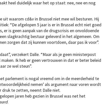
akt heel duidelijk waar het op staat: nee, nee en nog
e uit waarom cd&v in Brussel niet mee wil besturen. Hij
tiek: “De afgelopen 5 jaar is er in Brussel echt niet goed
s, er is geen aanpak van de drugscrisis en onvoldoende
geen slagkrachtig bestuur geleverd in het algemeen. Om
nen zorgen dat zij kunnen voortdoen, daar pas ik voor”.
aat”, verzekert Dalle. “Maar als je geen ministerpost
il maken. Ik heb er geen vertrouwen in dat er beter beleid
maar ze wel steun”.
 het parlement is nogal vreemd om in de meerderheid te
erantwoordelijkheid nemen’ als argument naar voren wordt
druk te zetten, neemt Dalle niet.
gelopen jaren heb gezien in Brussel was net het
aard
.