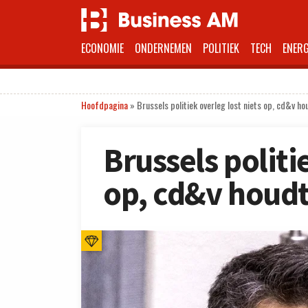
ECONOMIE
ONDERNEMEN
POLITIEK
TECH
ENERG
Hoofdpagina
»
Brussels politiek overleg lost niets op, cd&v ho
Brussels politi
op, cd&v houdt 