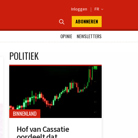
Inloggen
|
FR

ABONNEREN

OPINIE
NEWSLETTERS
POLITIEK
BINNENLAND
Hof van Cassatie
oordeelt dat