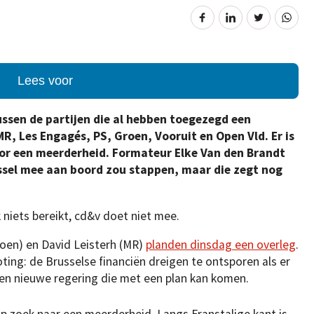
Lees voor
ussen de partijen die al hebben toegezegd een
MR, Les Engagés, PS, Groen, Vooruit en Open Vld. Er is
oor een meerderheid. Formateur Elke Van den Brandt
ssel mee aan boord zou stappen, maar die zegt nog
 niets bereikt, cd&v doet niet mee.
oen) en David Leisterh (MR)
planden dinsdag een overleg
.
ing: de Brusselse financiën dreigen te ontsporen als er
en nieuwe regering die met een plan kan komen.
p zoek naar een meerderheid. Langs Franstalige kant is