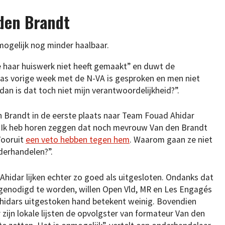
den Brandt
mogelijk nog minder haalbaar.
e haar huiswerk niet heeft gemaakt” en duwt de
 pas vorige week met de N-VA is gesproken en men niet
an is dat toch niet mijn verantwoordelijkheid?”.
en Brandt in de eerste plaats naar Team Fouad Ahidar
. “Ik heb horen zeggen dat noch mevrouw Van den Brandt
Vooruit
een veto hebben tegen hem
. Waarom gaan ze niet
derhandelen?”.
hidar lijken echter zo goed als uitgesloten. Ondanks dat
itgenodigd te worden, willen Open Vld, MR en Les Engagés
“Ahidars uitgestoken hand betekent weinig. Bovendien
zijn lokale lijsten de opvolgster van formateur Van den