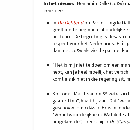
In het nieuws:
Benjamin Dalle (cd&v) ma
eens nee.
In
De Ochtend
op Radio 1 legde Dall
geeft om te beginnen inhoudelijke kri
bestuurd. De begroting is desastreu
respect voor het Nederlands. Er is 
dan met cd&v als vierde partner kun
“Het is mij niet te doen om een mand
hebt, kan je heel moeilijk het versch
komt als ik niet in die regering zit, 
Kortom: “Met 1 van de 89 zetels in
gaan zitten”, haalt hij aan. Dat ‘v
geschoven om cd&v in Brussel onder 
“Verantwoordelijkheid? Wat ik de af
omgekeerde”, sneert hij in
De Stand