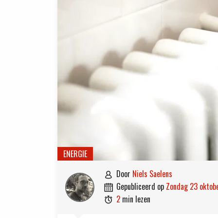
ENERGIE
door
Niels Saelens

gepubliceerd op
zondag 23 oktob

2
min lezen
