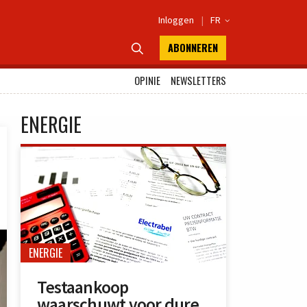
Inloggen
|
FR

ABONNEREN

OPINIE
NEWSLETTERS
ENERGIE
ENERGIE
Testaankoop
waarschuwt voor dure