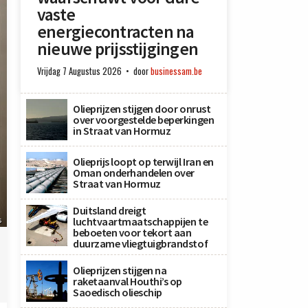
vaste
energiecontracten na
nieuwe prijsstijgingen
Vrijdag 7 Augustus 2026
door
businessam.be
Olieprijzen stijgen door onrust
over voorgestelde beperkingen
in Straat van Hormuz
Olieprijs loopt op terwijl Iran en
Oman onderhandelen over
Straat van Hormuz
Duitsland dreigt
luchtvaartmaatschappijen te
s
beboeten voor tekort aan
duurzame vliegtuigbrandstof
Olieprijzen stijgen na
raketaanval Houthi’s op
Saoedisch olieschip