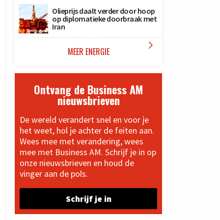
Olieprijs daalt verder door hoop
op diplomatieke doorbraak met
Iran

MEER ENERGIE
Ontvang de Business AM
nieuwsbrieven
De wereld verandert snel en voor je
het weet, hol je achter de feiten aan.
Wees mee met verandering, wees
mee met Business AM. Schrijf je in op
onze nieuwsbrieven en houd de
vinger aan de pols.
Schrijf je in