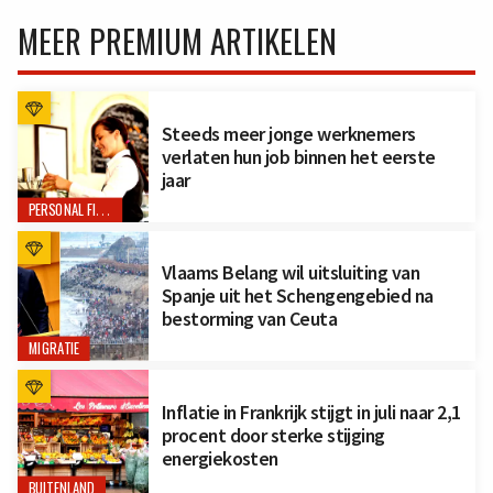
MEER PREMIUM ARTIKELEN
Steeds meer jonge werknemers
verlaten hun job binnen het eerste
jaar
PERSONAL FINANCE
Vlaams Belang wil uitsluiting van
Spanje uit het Schengengebied na
bestorming van Ceuta
MIGRATIE
Inflatie in Frankrijk stijgt in juli naar 2,1
procent door sterke stijging
energiekosten
BUITENLAND