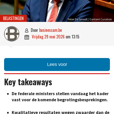
BELASTINGEN
Peter De Smedt / Content Curation
door
businessam.be

vrijdag 29 mei 2026
om
13:15

Lees voor
Key takeaways
De federale ministers stellen vandaag het kader
vast voor de komende begrotingsbesprekingen.
Kwalitatieve resultaten wegen zwaarder dan de