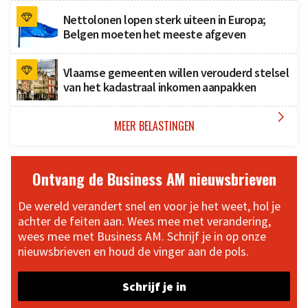
Nettolonen lopen sterk uiteen in Europa;
Belgen moeten het meeste afgeven
Vlaamse gemeenten willen verouderd stelsel
van het kadastraal inkomen aanpakken

MEER BELASTINGEN
Ontvang de Business AM nieuwsbrieven
De wereld verandert snel en voor je het weet, hol je
achter de feiten aan. Wees mee met verandering,
wees mee met Business AM. Schrijf je in op onze
nieuwsbrieven en houd de vinger aan de pols.
Schrijf je in