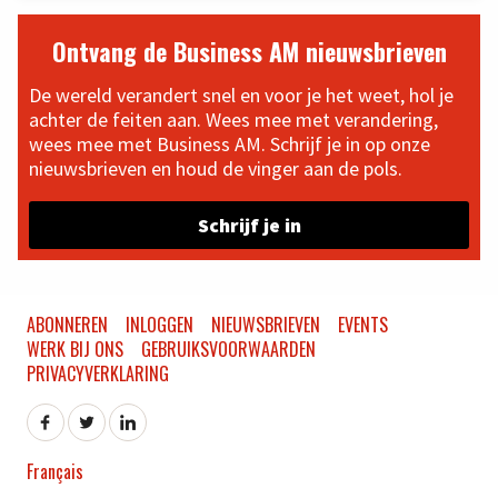
Ontvang de Business AM nieuwsbrieven
De wereld verandert snel en voor je het weet, hol je
achter de feiten aan. Wees mee met verandering,
wees mee met Business AM. Schrijf je in op onze
nieuwsbrieven en houd de vinger aan de pols.
Schrijf je in
ABONNEREN
INLOGGEN
NIEUWSBRIEVEN
EVENTS
WERK BIJ ONS
GEBRUIKSVOORWAARDEN
PRIVACYVERKLARING
Français