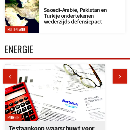
Saoedi-Arabië, Pakistan en
Turkije ondertekenen
wederzijds defensiepact
BUITENLAND
ENERGIE


ENERGIE
Testaankoop waarschuwt voor