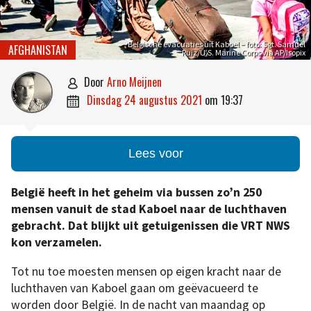
Belgische evacuaties uit Kaboel – foto: Sgt. Samuel
AFGHANISTAN
Ruiz/U.S. Marine Corps via AP/Isopix
door
Arno Meijnen

dinsdag 24 augustus 2021
om
19:37

Lees voor
België heeft in het geheim via bussen zo’n 250
mensen vanuit de stad Kaboel naar de luchthaven
gebracht. Dat blijkt uit getuigenissen die VRT NWS
kon verzamelen.
Tot nu toe moesten mensen op eigen kracht naar de
luchthaven van Kaboel gaan om geëvacueerd te
worden door België. In de nacht van maandag op