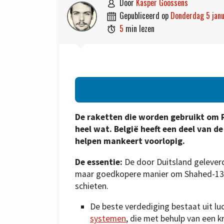
door
Kasper Goossens

gepubliceerd op
donderdag 5 jan

5
min lezen

De raketten die worden gebruikt om 
heel wat. België heeft een deel van d
helpen mankeert voorlopig.
De essentie:
De door Duitsland geleverd
maar goedkopere manier om Shahed-136-
schieten.
De beste verdediging bestaat uit l
systemen
, die met behulp van een k