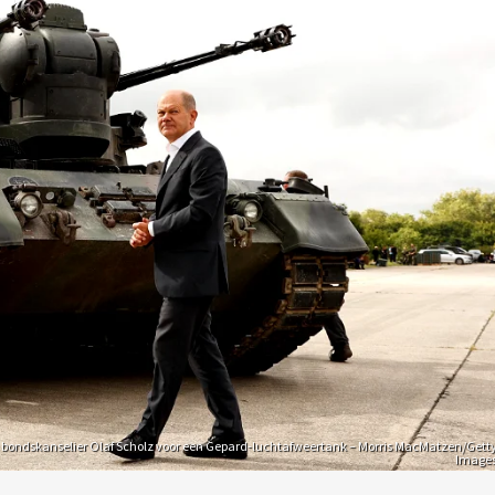
 bondskanselier Olaf Scholz voor een Gepard-luchtafweertank – Morris MacMatzen/Gett
Image