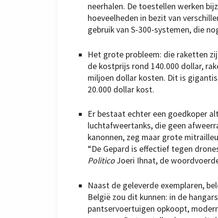
neerhalen. De toestellen werken bijz
hoeveelheden in bezit van verschil
gebruik van S-300-systemen, die nog 
Het grote probleem: die raketten zij
de kostprijs rond 140.000 dollar, 
miljoen dollar kosten. Dit is gigan
20.000 dollar kost.
Er bestaat echter een goedkoper alt
luchtafweertanks, die geen afweerr
kanonnen, zeg maar grote mitraille
“De Gepard is effectief tegen drones
Politico
Joeri Ihnat, de woordvoerde
Naast de geleverde exemplaren, bel
België zou dit kunnen: in de hangars
pantservoertuigen opkoopt, moderni