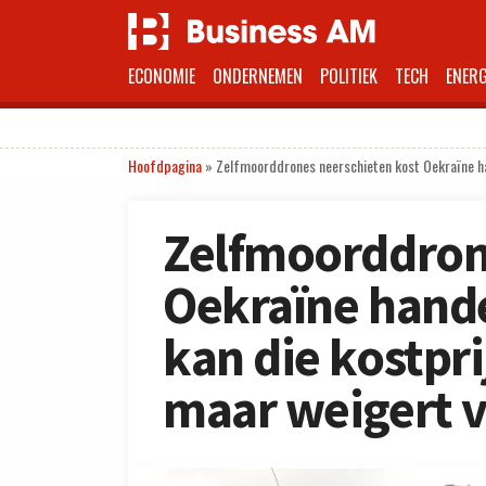
ECONOMIE
ONDERNEMEN
POLITIEK
TECH
ENERG
Hoofdpagina
»
Zelfmoorddrones neerschieten kost Oekraïne han
Zelfmoorddron
Oekraïne hande
kan die kostpr
maar weigert 