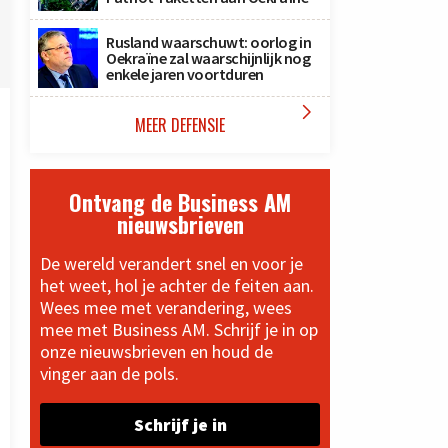
Rusland waarschuwt: oorlog in
Oekraïne zal waarschijnlijk nog
enkele jaren voortduren

MEER DEFENSIE
Ontvang de Business AM
nieuwsbrieven
De wereld verandert snel en voor je
het weet, hol je achter de feiten aan.
Wees mee met verandering, wees
mee met Business AM. Schrijf je in op
onze nieuwsbrieven en houd de
vinger aan de pols.
Schrijf je in