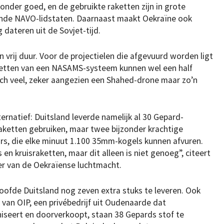
onder goed, en de gebruikte raketten zijn in grote
lende NAVO-lidstaten. Daarnaast maakt Oekraïne ook
dateren uit de Sovjet-tijd.
n vrij duur. Voor de projectielen die afgevuurd worden ligt
raketten van een NASAMS-systeem kunnen wel een half
tisch veel, zeker aangezien een Shahed-drone maar zo’n
ernatief: Duitsland leverde namelijk al 30 Gepard-
aketten gebruiken, maar twee bijzonder krachtige
urs, die elke minuut 1.100 35mm-kogels kunnen afvuren.
 en kruisraketten, maar dit alleen is niet genoeg”, citeert
r van de Oekraïense luchtmacht.
oofde Duitsland nog zeven extra stuks te leveren. Ook
 van OIP, een privébedrijf uit Oudenaarde dat
seert en doorverkoopt, staan 38 Gepards stof te