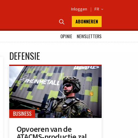
Inloggen
|
FR

ABONNEREN

OPINIE
NEWSLETTERS
DEFENSIE
BUSINESS
Opvoeren van de
ATACMS-productie zal