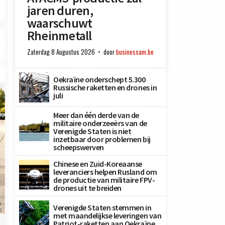
jaren duren,
waarschuwt
Rheinmetall
Zaterdag 8 Augustus 2026
door
businessam.be
Oekraïne onderschept 5.300
Russische raketten en drones in
juli
Meer dan één derde van de
militaire onderzeeërs van de
Verenigde Staten is niet
inzetbaar door problemen bij
scheepswerven
Chinese en Zuid-Koreaanse
leveranciers helpen Rusland om
de productie van militaire FPV-
drones uit te breiden
y
Verenigde Staten stemmen in
s
met maandelijkse leveringen van
Patriot-raketten aan Oekraïne