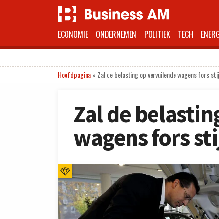
ECONOMIE
ONDERNEMEN
POLITIEK
TECH
ENERG
Hoofdpagina
»
Zal de belasting op vervuilende wagens fors sti
Zal de belastin
wagens fors sti