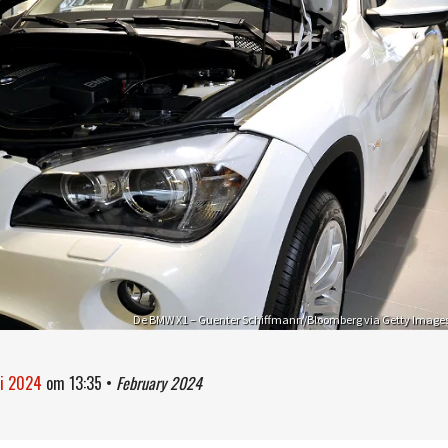
De BMW X1 – Guenter Schiffmann/Bloomberg via Getty Image
ri 2024
om
13:35
•
February 2024