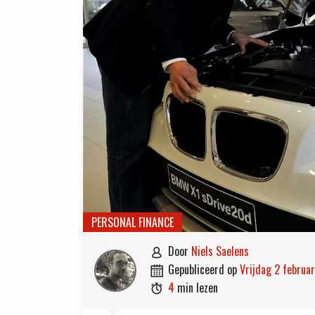
PERSONAL FINANCE
door
Niels Saelens

gepubliceerd op
vrijdag 2 februa

4
min lezen
