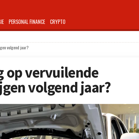
IE
PERSONAL FINANCE
CRYPTO
jgen volgend jaar?
g op vervuilende
jgen volgend jaar?