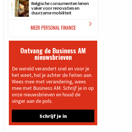
Belgische consumenten lenen
vaker voor renovaties en
duurzame mobiliteit

MEER PERSONAL FINANCE
Ontvang de Business AM
nieuwsbrieven
De wereld verandert snel en voor je
het weet, hol je achter de feiten aan.
Wees mee met verandering, wees
mee met Business AM. Schrijf je in op
onze nieuwsbrieven en houd de
vinger aan de pols.
Schrijf je in