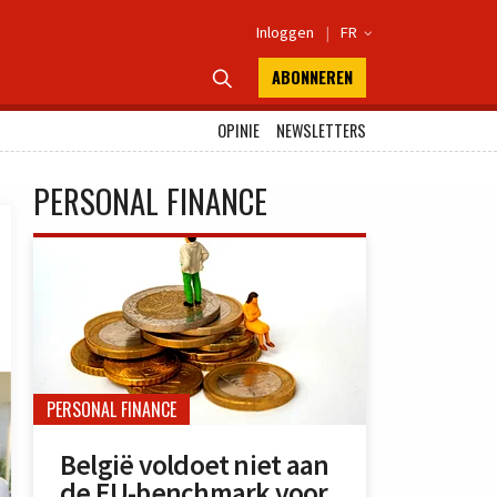
Inloggen
|
FR

ABONNEREN

OPINIE
NEWSLETTERS
PERSONAL FINANCE
PERSONAL FINANCE
België voldoet niet aan
de EU-benchmark voor