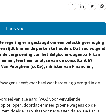
Lees voor
le regering erin geslaagd om een belastingverhoging
gen rijdt binnen de perken te houden. Dat zou volgend
or de vergroening van het Belgische wagenpark kan
enemen, leert een analyse van de consultant EY
.
 Van Peteghem (cd&v), minister van Financiën,
ijfswagens heeft voor heel wat beroering gezorgd in de
rdeel van alle aard (VAA) voor vervuilende
rs op te lopen, doordat er meer groene wagens op de
e gemiddelde CO2-uitstoot per wagen dalen. De fiscus