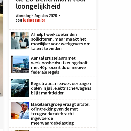
loongelijkheid
Woensdag 5 Augustus 2026
door
businessam.be
AI helpt werkzoekenden
solliciteren, maar maakt het
moeilijker voor werkgevers om
talent te vinden
Aantal Brusselaars met
werkloosheidsuitkering daalt
met 40 procent door nieuwe
federale regels
Registraties nieuwe voertuigen
dalen in juli, elektrische wagens
blijft marktleider
s
Makelaarsgroep vraagt uitstel
of intrekking van de met
terugwerkende kracht
ingevoerde
meerwaardebelasting