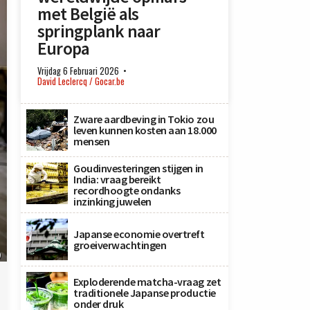
met België als
springplank naar
Europa
Vrijdag 6 Februari 2026
David Leclercq / Gocar.be
Zware aardbeving in Tokio zou
leven kunnen kosten aan 18.000
mensen
Goudinvesteringen stijgen in
India: vraag bereikt
recordhoogte ondanks
inzinking juwelen
Japanse economie overtreft
groeiverwachtingen
)
Exploderende matcha-vraag zet
traditionele Japanse productie
onder druk