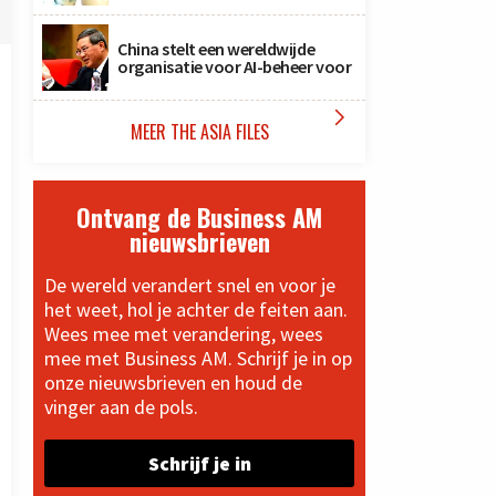
China stelt een wereldwijde
organisatie voor AI-beheer voor

MEER THE ASIA FILES
Ontvang de Business AM
nieuwsbrieven
De wereld verandert snel en voor je
het weet, hol je achter de feiten aan.
Wees mee met verandering, wees
mee met Business AM. Schrijf je in op
onze nieuwsbrieven en houd de
vinger aan de pols.
Schrijf je in