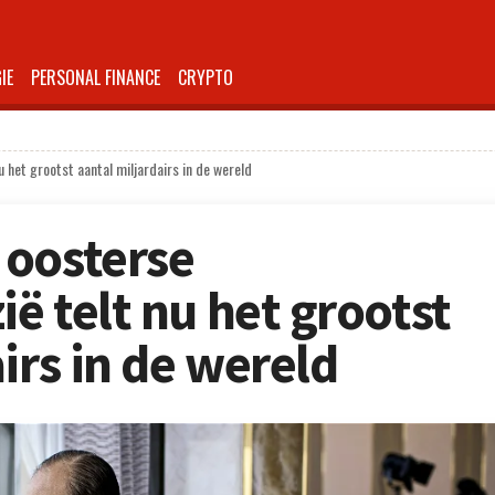
IE
PERSONAL FINANCE
CRYPTO
 het grootst aantal miljardairs in de wereld
 oosterse
ië telt nu het grootst
irs in de wereld