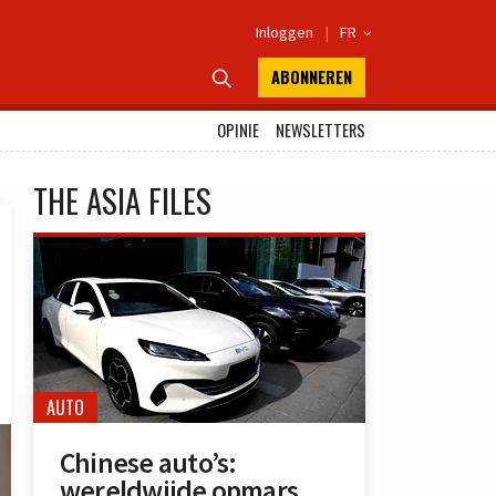
Inloggen
|
FR

ABONNEREN

OPINIE
NEWSLETTERS
THE ASIA FILES
AUTO
Chinese auto’s:
wereldwijde opmars