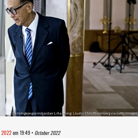
De Hongkongse miljardair Li Ka-shing. (Justin Chin/Bloomberg via Getty Images
r 2022
om
19:49
•
October 2022