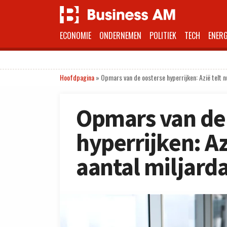
ECONOMIE
ONDERNEMEN
POLITIEK
TECH
ENERG
Hoofdpagina
»
Opmars van de oosterse hyperrijken: Azië telt nu
Opmars van de
hyperrijken: Az
aantal miljarda