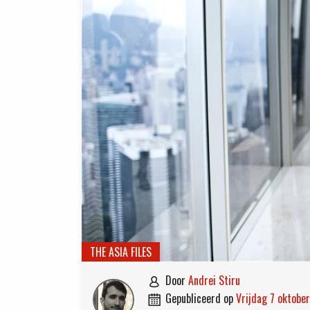
THE ASIA FILES
door
Andrei Stiru

gepubliceerd op
vrijdag 7 oktobe
