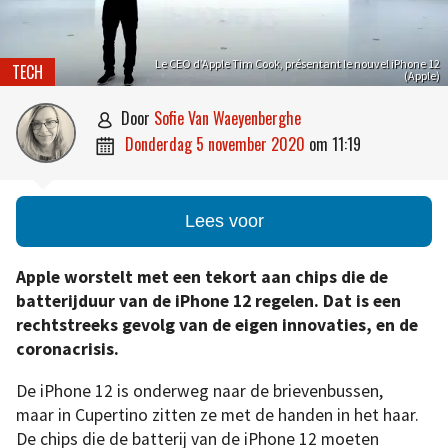
Le CEO d’Apple Tim Cook, présentant le nouvel iPhone 12
TECH
(Apple)
door
Sofie Van Waeyenberghe

donderdag 5 november 2020
om
11:19

Lees voor
Apple worstelt met een tekort aan chips die de
batterijduur van de iPhone 12 regelen. Dat is een
rechtstreeks gevolg van de eigen innovaties, en de
coronacrisis.
De iPhone 12 is onderweg naar de brievenbussen,
maar in Cupertino zitten ze met de handen in het haar.
De chips die de batterij van de iPhone 12 moeten