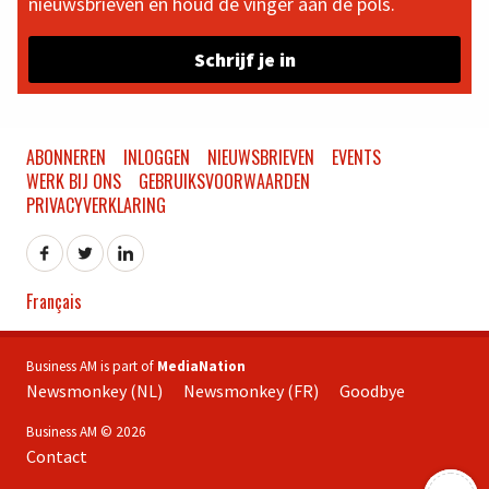
nieuwsbrieven en houd de vinger aan de pols.
Schrijf je in
ABONNEREN
INLOGGEN
NIEUWSBRIEVEN
EVENTS
WERK BIJ ONS
GEBRUIKSVOORWAARDEN
PRIVACYVERKLARING
Français
Business AM is part of
MediaNation
Newsmonkey (NL)
Newsmonkey (FR)
Goodbye
Business AM © 2026
Contact