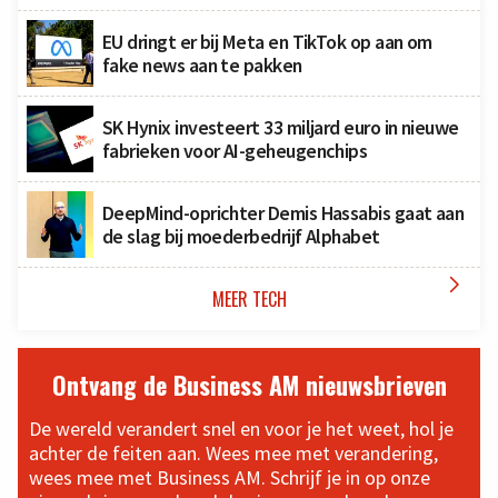
EU dringt er bij Meta en TikTok op aan om
fake news aan te pakken
SK Hynix investeert 33 miljard euro in nieuwe
fabrieken voor AI-geheugenchips
DeepMind-oprichter Demis Hassabis gaat aan
de slag bij moederbedrijf Alphabet

MEER TECH
Ontvang de Business AM nieuwsbrieven
De wereld verandert snel en voor je het weet, hol je
achter de feiten aan. Wees mee met verandering,
wees mee met Business AM. Schrijf je in op onze