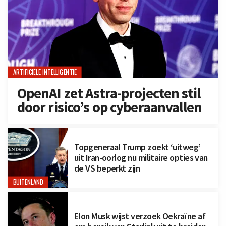
ARTIFICIËLE INTELLIGENTIE
OpenAI zet Astra-projecten stil
door risico’s op cyberaanvallen
Topgeneraal Trump zoekt ‘uitweg’
uit Iran-oorlog nu militaire opties van
de VS beperkt zijn
BUITENLAND
Elon Musk wijst verzoek Oekraïne af