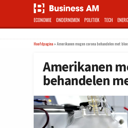
ECONOMIE
ONDERNEMEN
POLITIEK
TECH
ENERG
Hoofdpagina
»
Amerikanen mogen corona behandelen met blo
Amerikanen m
behandelen me