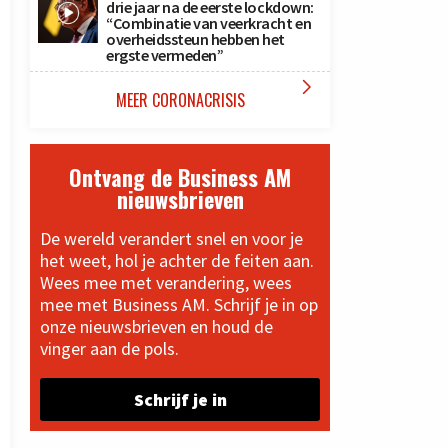
drie jaar na de eerste lockdown:
“Combinatie van veerkracht en
overheidssteun hebben het
ergste vermeden”

MEER CORONACRISIS
Ontvang de Business AM
nieuwsbrieven
De wereld verandert snel en voor je
het weet, hol je achter de feiten aan.
Wees mee met verandering, wees
mee met Business AM. Schrijf je in op
onze nieuwsbrieven en houd de
vinger aan de pols.
Schrijf je in