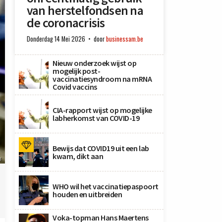
van herstelfondsen na
de coronacrisis
Donderdag 14 Mei 2026
door
businessam.be
Nieuw onderzoek wijst op
mogelijk post-
vaccinatiesyndroom na mRNA
Covid vaccins
CIA-rapport wijst op mogelijke
labherkomst van COVID-19
Bewijs dat COVID19 uit een lab
kwam, dikt aan
x
WHO wil het vaccinatiepaspoort
houden en uitbreiden
Voka-topman Hans Maertens