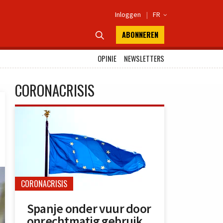
Inloggen
|
FR

ABONNEREN

OPINIE
NEWSLETTERS
CORONACRISIS
CORONACRISIS
Spanje onder vuur door
onrechtmatig gebruik