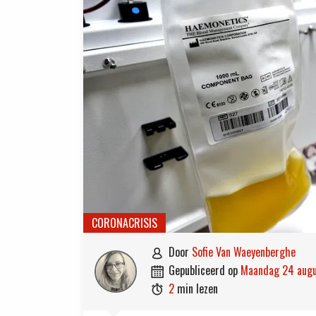
CORONACRISIS
door
Sofie Van Waeyenberghe

gepubliceerd op
maandag 24 aug

2
min lezen
