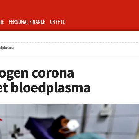
IE
PERSONAL FINANCE
CRYPTO
edplasma
ogen corona
t bloedplasma