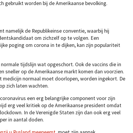
ch gebruikt worden bij de Amerikaanse bevolking.
 namelijk de Republikeinse conventie, waarbij hij
identskandidaat om zichzelf op te volgen. Een
jke poging om corona in te dijken, kan zijn populariteit
normale tijdslijn wat opgeschort. Ook de vaccins die in
en sneller op de Amerikaanse markt komen dan voorzien.
 het medicijn normaal moet doorlopen, worden ingekort. De
 op zich laten wachten.
 coronavirus een erg belangrijke component voor zijn
ijd erg veel kritiek op de Amerikaanse president omdat
n lockdown. In de Verenigde Staten zijn dan ook erg veel
per in aantal doden.
enzij u Rusland meeneemt
, moet zijn aanpak