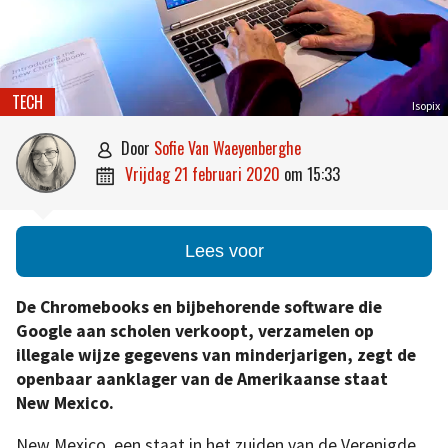
TECH
Isopix
door
Sofie Van Waeyenberghe

vrijdag 21 februari 2020
om
15:33

Lees voor
De Chromebooks en bijbehorende software die
Google aan scholen verkoopt, verzamelen op
illegale wijze gegevens van minderjarigen, zegt de
openbaar aanklager van de Amerikaanse staat
New Mexico.
New Mexico, een staat in het zuiden van de Verenigde