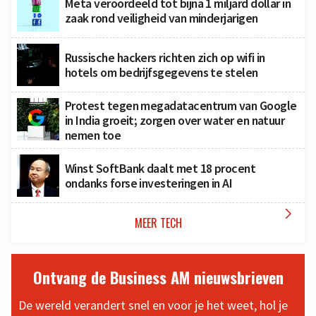
Meta veroordeeld tot bijna 1 miljard dollar in
zaak rond veiligheid van minderjarigen
Russische hackers richten zich op wifi in
hotels om bedrijfsgegevens te stelen
Protest tegen megadatacentrum van Google
in India groeit; zorgen over water en natuur
nemen toe
Winst SoftBank daalt met 18 procent
ondanks forse investeringen in AI

MEER TECH
Ontvang de Business AM nieuwsbrieven
De wereld verandert snel en voor je het weet, hol je