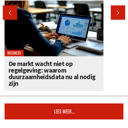


BUSINESS
De markt wacht niet op
regelgeving: waarom
duurzaamheidsdata nu al nodig
zijn
LEES MEER...