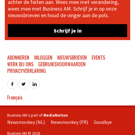
achter de feiten aan. Wees mee met verandering,
wees mee met Business AM. Schrijf je in op onze
nieuwsbrieven en houd de vinger aan de pols.
Schrijf je in
ABONNEREN
INLOGGEN
NIEUWSBRIEVEN
EVENTS
WERK BIJ ONS
GEBRUIKSVOORWAARDEN
PRIVACYVERKLARING
Français
Business AM is part of
MediaNation
Newsmonkey (NL)
Newsmonkey (FR)
Goodbye
Business AM © 2026