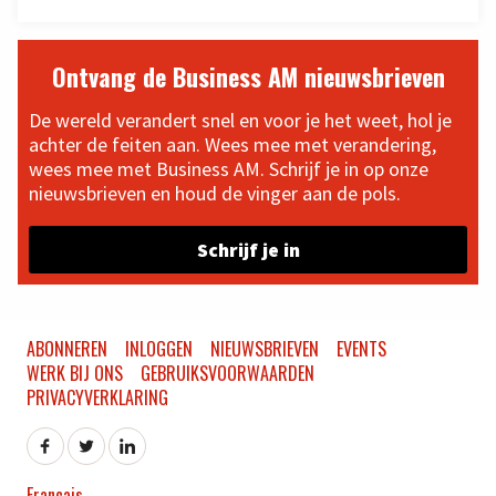
Ontvang de Business AM nieuwsbrieven
De wereld verandert snel en voor je het weet, hol je
achter de feiten aan. Wees mee met verandering,
wees mee met Business AM. Schrijf je in op onze
nieuwsbrieven en houd de vinger aan de pols.
Schrijf je in
ABONNEREN
INLOGGEN
NIEUWSBRIEVEN
EVENTS
WERK BIJ ONS
GEBRUIKSVOORWAARDEN
PRIVACYVERKLARING
Français