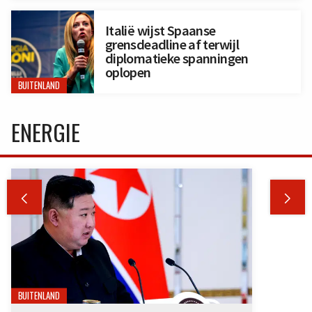
Italië wijst Spaanse
grensdeadline af terwijl
diplomatieke spanningen
oplopen
BUITENLAND
ENERGIE


BUITENLAND