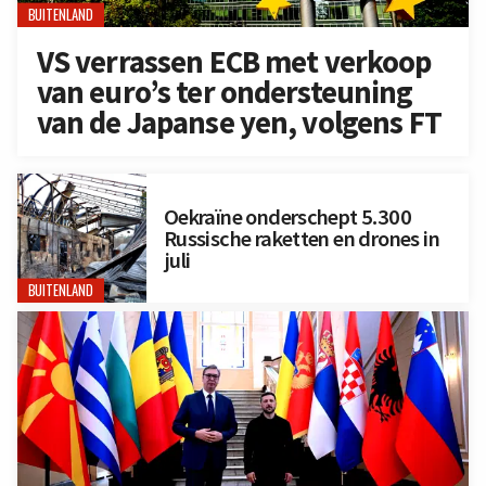
BUITENLAND
VS verrassen ECB met verkoop
van euro’s ter ondersteuning
van de Japanse yen, volgens FT
Oekraïne onderschept 5.300
Russische raketten en drones in
juli
BUITENLAND