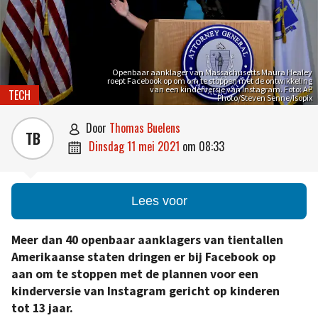
Openbaar aanklager van Massachusetts Maura Healey
roept Facebook op om om te stoppen met de ontwikkeling
van een kinderversie van Instagram. Foto: AP
TECH
Photo/Steven Senne/Isopix
door
Thomas Buelens

TB
dinsdag 11 mei 2021
om
08:33

Lees voor
Meer dan 40 openbaar aanklagers van tientallen
Amerikaanse staten dringen er bij Facebook op
aan om te stoppen met de plannen voor een
kinderversie van Instagram gericht op kinderen
tot 13 jaar.