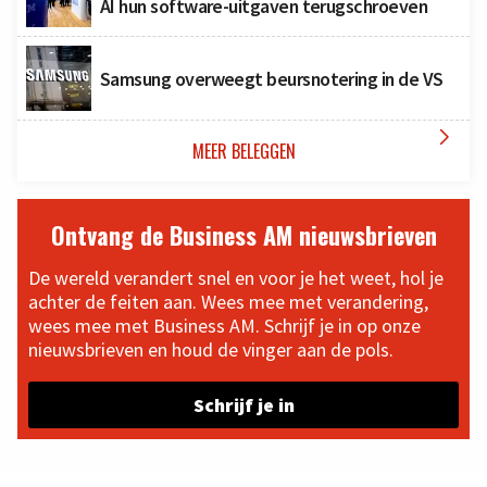
AI hun software-uitgaven terugschroeven
Samsung overweegt beursnotering in de VS

MEER BELEGGEN
Ontvang de Business AM nieuwsbrieven
De wereld verandert snel en voor je het weet, hol je
achter de feiten aan. Wees mee met verandering,
wees mee met Business AM. Schrijf je in op onze
nieuwsbrieven en houd de vinger aan de pols.
Schrijf je in