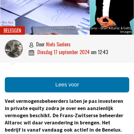
Thibault Delbarge van Altaroc – bron: Altaroc & Getty
BELEGGEN
Images
door
Niels Saelens

dinsdag 17 september 2024
om
12:43

Lees voor
Veel vermogensbeheerders laten je pas investeren
in private equity zodra je over een aanzienlijk
vermogen beschikt. De Frans-Zwitserse beheerder
Altaroc wil daar verandering in brengen. Het
bedrijf is vanaf vandaag ook actief in de Benelux.