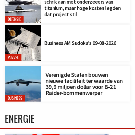
schrik aan met onderzeeërs van
titanium, maar hoge kosten legden
dat project stil
DEFENSIE
Business AM Sudoku’s 09-08-2026
PUZZEL
Verenigde Staten bouwen
nieuwe faciliteit ter waarde van
39,9 miljoen dollar voor B-21
Raider-bommenwerper
BUSINESS
ENERGIE