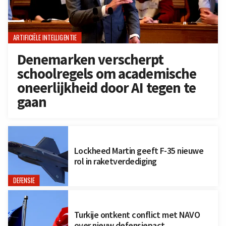
ARTIFICIËLE INTELLIGENTIE
Denemarken verscherpt
schoolregels om academische
oneerlijkheid door AI tegen te
gaan
Lockheed Martin geeft F-35 nieuwe
rol in raketverdediging
DEFENSIE
Turkije ontkent conflict met NAVO
over nieuw defensiepact