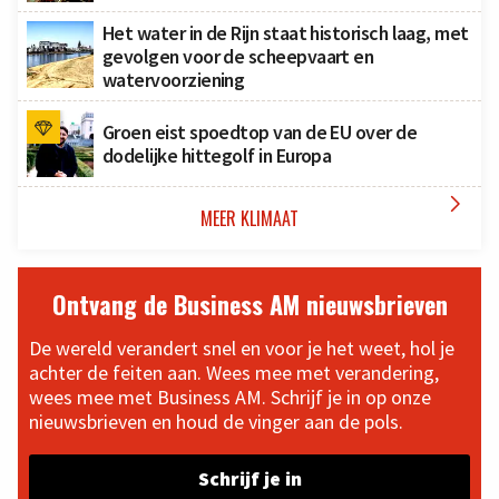
Het water in de Rijn staat historisch laag, met
gevolgen voor de scheepvaart en
watervoorziening
Groen eist spoedtop van de EU over de
dodelijke hittegolf in Europa

MEER KLIMAAT
Ontvang de Business AM nieuwsbrieven
De wereld verandert snel en voor je het weet, hol je
achter de feiten aan. Wees mee met verandering,
wees mee met Business AM. Schrijf je in op onze
nieuwsbrieven en houd de vinger aan de pols.
Schrijf je in