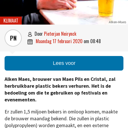
KLIMAAT
Alken-Maes
door
Pieterjan Neirynck

PN
maandag 17 februari 2020
om
08:48

Lees voor
Alken Maes, brouwer van Maes Pils en Cristal, zal
herbruikbare plastic bekers
verhuren. Het is de
bedoeling om die te gebruiken op festivals en
evenementen.
Er zullen 1,5 miljoen bekers in omloop komen, maakte
de brouwer maandag bekend. Die zullen in plastic
(polypropyleen) worden gemaakt, en een externe