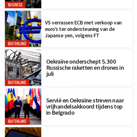
BUSINESS
VS verrassen ECB met verkoop van
euro’s ter ondersteuning van de
Japanse yen, volgens FT
BUITENLAND
Oekraïne onderschept 5.300
Russische raketten en drones in
juli
BUITENLAND
Servië en Oekraïne streven naar
vrijhandelsakkoord tijdens top
in Belgrado
BUITENLAND