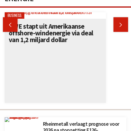
BUSINESS


RWE stapt uit Amerikaanse
offshore-windenergie via deal
van 1,2 miljard dollar
Rheinmetall verlaagt prognose voor
2026 na stopzetting F126-