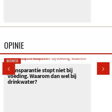
OPINIE
BUSINESS


Transparantie stopt niet bij
voeding. Waarom dan wel bij
drinkwater?