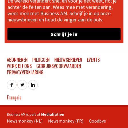
De wereld verandert snel en voor je het weet, hol je
achter de feiten aan. Wees mee met verandering,
wees mee met Business AM. Schrijf je in op onze
nieuwsbrieven en houd de vinger aan de pols.
Schrijf je in
ABONNEREN
INLOGGEN
NIEUWSBRIEVEN
EVENTS
WERK BIJ ONS
GEBRUIKSVOORWAARDEN
PRIVACYVERKLARING
Français
Business AM is part of
MediaNation
Newsmonkey (NL)
Newsmonkey (FR)
Goodbye