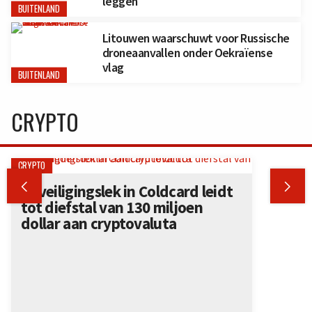
leggen
BUITENLAND
Litouwen waarschuwt voor Russische
droneaanvallen onder Oekraïense
vlag
BUITENLAND
CRYPTO
CRYPTO


Beveiligingslek in Coldcard leidt
tot diefstal van 130 miljoen
dollar aan cryptovaluta