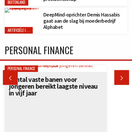
BUITENLAND
DeepMind-oprichter Demis Hassabis
gaat aan de slag bij moederbedrijf
Alphabet
ARTIFICIËLE INTELLIGENTIE
PERSONAL FINANCE
PERSONAL FINANCE


Aantal vaste banen voor
jongeren bereikt laagste niveau
in vijf jaar