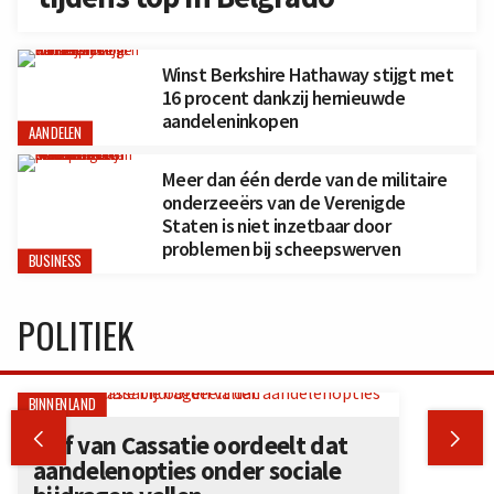
Winst Berkshire Hathaway stijgt met
16 procent dankzij hernieuwde
aandeleninkopen
AANDELEN
Meer dan één derde van de militaire
onderzeeërs van de Verenigde
Staten is niet inzetbaar door
problemen bij scheepswerven
BUSINESS
POLITIEK
BINNENLAND


Hof van Cassatie oordeelt dat
aandelenopties onder sociale