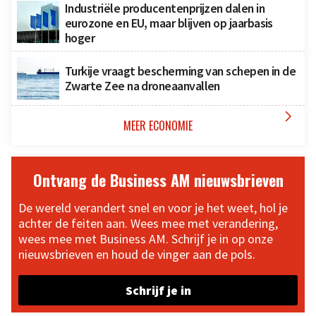
Industriële producentenprijzen dalen in
eurozone en EU, maar blijven op jaarbasis
hoger
Turkije vraagt bescherming van schepen in de
Zwarte Zee na droneaanvallen

MEER ECONOMIE
Ontvang de Business AM nieuwsbrieven
De wereld verandert snel en voor je het weet, hol je
achter de feiten aan. Wees mee met verandering,
wees mee met Business AM. Schrijf je in op onze
nieuwsbrieven en houd de vinger aan de pols.
Schrijf je in