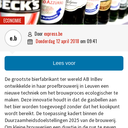
ECONOMIE
door
express.be

e.b
donderdag 12 april 2018
om
09:41

Lees voor
De grootste bierfabrikant ter wereld AB InBev
ontwikkelde in haar proefbrouwerij in Leuven een
nieuwe techniek om het brouwproces ecologischer te
maken. Deze innovatie houdt in dat de gasbellen aan
het bier worden toegevoegd zonder dat het kookpunt
wordt bereikt. De toepassing kadert binnen de
Duurzaamheidsdoelstellingen 2025 van de brouwerij.
Om kleine brouwerijen een duwtje in de rug te geven,