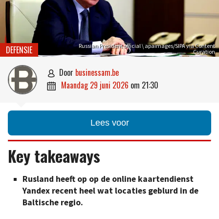
Russian President official \ apaimages/SIPA via Content
DEFENSIE
Curation
door
businessam.be

maandag 29 juni 2026
om
21:30

Lees voor
Key takeaways
Rusland heeft op op de online kaartendienst
Yandex recent heel wat locaties geblurd in de
Baltische regio.