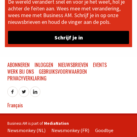
De wereld verandert snel en voor je het weet, hol je
achter de feiten aan. Wees mee met verandering,
wees mee met Business AM. Schrijf je in op onze
nieuwsbrieven en houd de vinger aan de pols.
Schrijf je in
ABONNEREN
INLOGGEN
NIEUWSBRIEVEN
EVENTS
WERK BIJ ONS
GEBRUIKSVOORWAARDEN
PRIVACYVERKLARING
Français
Business AM is part of
MediaNation
Newsmonkey (NL)
Newsmonkey (FR)
Goodbye