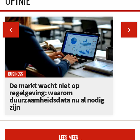
OPINIE


BUSINESS
De markt wacht niet op
regelgeving: waarom
duurzaamheidsdata nu al nodig
zijn
LEES MEER...