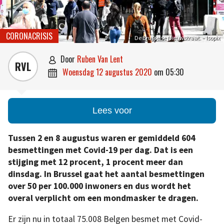
CORONACRISIS
De Brusselse Nieuwstraat. – Isopix
door
Ruben Van Lent

RVL
woensdag 12 augustus 2020
om
05:30

Lees voor
Tussen 2 en 8 augustus waren er gemiddeld 604
besmettingen met Covid-19 per dag. Dat is een
stijging met 12 procent, 1 procent meer dan
dinsdag. In Brussel gaat het aantal besmettingen
over 50 per 100.000 inwoners en dus wordt het
overal verplicht om een mondmasker te dragen.
Er zijn nu in totaal 75.008 Belgen besmet met Covid-