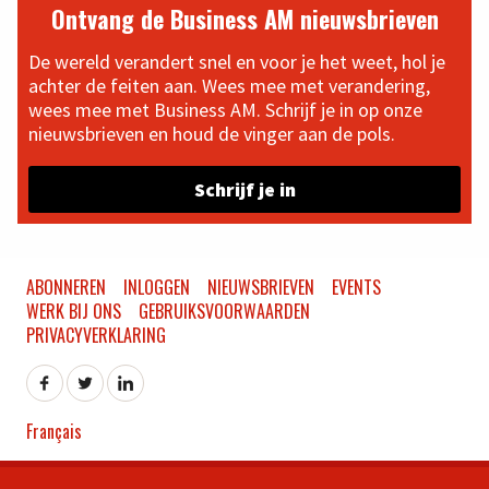
Ontvang de Business AM nieuwsbrieven
De wereld verandert snel en voor je het weet, hol je
achter de feiten aan. Wees mee met verandering,
wees mee met Business AM. Schrijf je in op onze
nieuwsbrieven en houd de vinger aan de pols.
Schrijf je in
ABONNEREN
INLOGGEN
NIEUWSBRIEVEN
EVENTS
WERK BIJ ONS
GEBRUIKSVOORWAARDEN
PRIVACYVERKLARING
Français