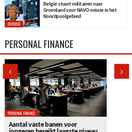
België stuurt militairen naar
Groenland voor NAVO-missie in het
Noordpoolgebied
DEFENSIE
PERSONAL FINANCE


PERSONAL FINANCE
Aantal vaste banen voor
jongeren bereikt laagste niveau