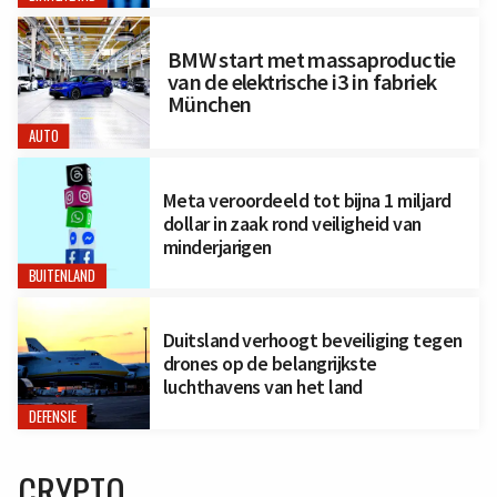
BMW start met massaproductie
van de elektrische i3 in fabriek
München
AUTO
Meta veroordeeld tot bijna 1 miljard
dollar in zaak rond veiligheid van
minderjarigen
BUITENLAND
Duitsland verhoogt beveiliging tegen
drones op de belangrijkste
luchthavens van het land
DEFENSIE
CRYPTO